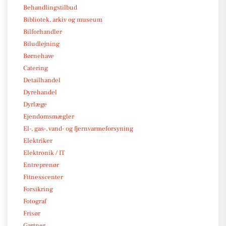
Behandlingstilbud
Bibliotek, arkiv og museum
Bilforhandler
Biludlejning
Børnehave
Catering
Detailhandel
Dyrehandel
Dyrlæge
Ejendomsmægler
El-, gas-, vand- og fjernvarmeforsyning
Elektriker
Elektronik / IT
Entreprenør
Fitnesscenter
Forsikring
Fotograf
Frisør
Gartner