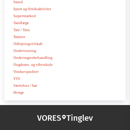
Smed
Sport og fritidsaktivitet
Supermarked
Tandlæge
Taxi / Taxa
Tømrer
Udlejningselskab
Undervisning
Undervognsbehandling
Ungdoms- og efterskole
Vinduespudser
VVS
Værtshus / bar
Øvrige
VORES
Tinglev