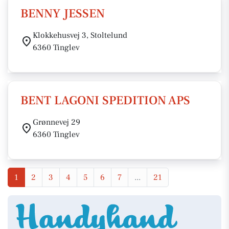
BENNY JESSEN
Klokkehusvej 3, Stoltelund
6360 Tinglev
BENT LAGONI SPEDITION APS
Grønnevej 29
6360 Tinglev
1
2
3
4
5
6
7
...
21