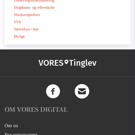
Undervognsbehandling
Ungdoms- og efterskole
Vinduespudser
VVS
Værtshus / bar
Øvrige
VORES
Tinglev
OM VORES DIGITAL
Om os
For annoncører