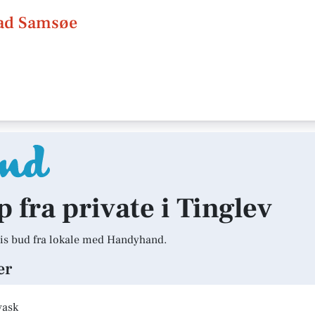
tad Samsøe
p fra private i Tinglev
is bud fra lokale med Handyhand.
er
vask