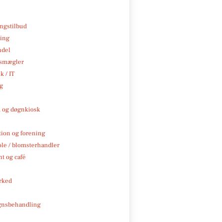
ngstilbud
ning
ndel
smægler
k / IT
ng
 og døgnkiosk
tion og forening
ole / blomsterhandler
t og café
rked
gnsbehandling