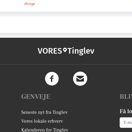
Øvrige
VORES
Tinglev
GENVEJE
BLI
Få l
Seneste nyt fra Tinglev
Email
Vores lokale erhverv
Kalenderen for Tinglev