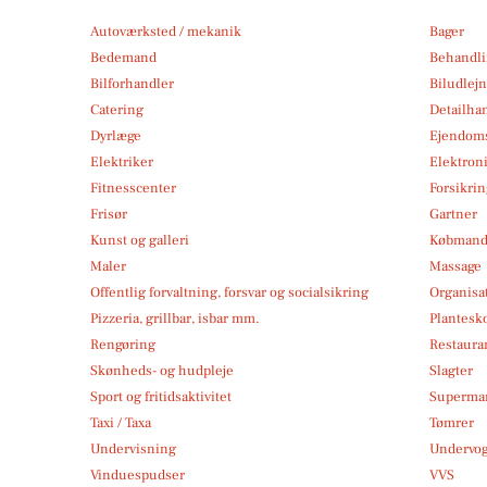
Autoværksted / mekanik
Bager
Bedemand
Behandli
Bilforhandler
Biludlej
Catering
Detailha
Dyrlæge
Ejendom
Elektriker
Elektroni
Fitnesscenter
Forsikri
Frisør
Gartner
Kunst og galleri
Købmand
Maler
Massage
Offentlig forvaltning, forsvar og socialsikring
Organisa
Pizzeria, grillbar, isbar mm.
Plantesk
Rengøring
Restauran
Skønheds- og hudpleje
Slagter
Sport og fritidsaktivitet
Superma
Taxi / Taxa
Tømrer
Undervisning
Undervo
Vinduespudser
VVS