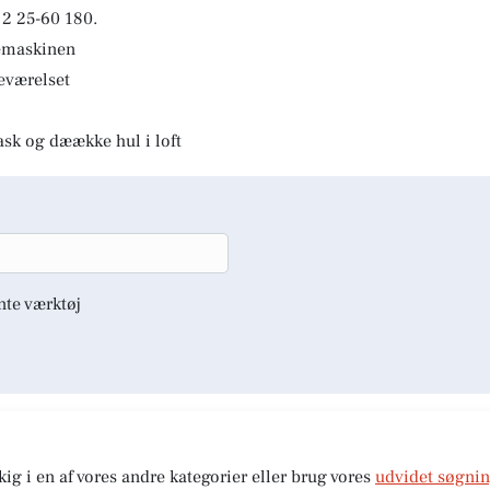
2 25-60 180.
kemaskinen
deværelset
ask og dæække hul i loft
nte værktøj
kig i en af vores andre kategorier eller brug vores
udvidet søgni