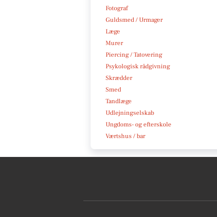
Fotograf
Guldsmed / Urmager
Læge
Murer
Piercing / Tatovering
Psykologisk rådgivning
Skrædder
Smed
Tandlæge
Udlejningselskab
Ungdoms- og efterskole
Værtshus / bar