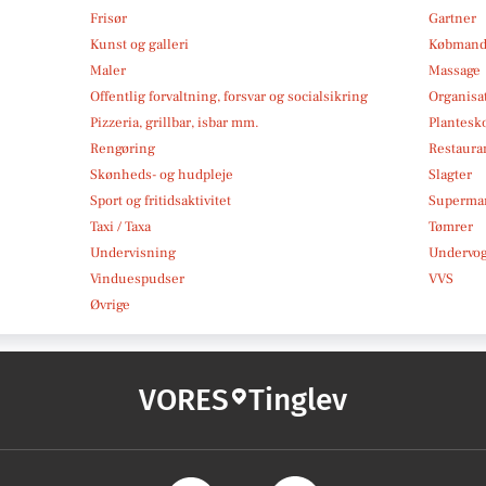
Frisør
Gartner
Kunst og galleri
Købmand
Maler
Massage
Offentlig forvaltning, forsvar og socialsikring
Organisa
Pizzeria, grillbar, isbar mm.
Plantesk
Rengøring
Restauran
Skønheds- og hudpleje
Slagter
Sport og fritidsaktivitet
Superma
Taxi / Taxa
Tømrer
Undervisning
Undervo
Vinduespudser
VVS
Øvrige
VORES
Tinglev