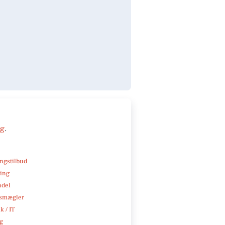
ng
.
ngstilbud
ning
ndel
smægler
k / IT
ng