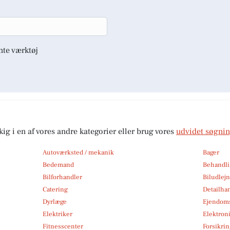
nte værktøj
kig i en af vores andre kategorier eller brug vores
udvidet søgni
Autoværksted / mekanik
Bager
Bedemand
Behandli
Bilforhandler
Biludlej
Catering
Detailha
Dyrlæge
Ejendom
Elektriker
Elektroni
Fitnesscenter
Forsikri