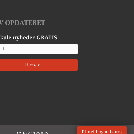
V OPDATERET
okale nyheder GRATIS
Tilmeld
Tilmeld nyhedsbrev
CVR: 41179082