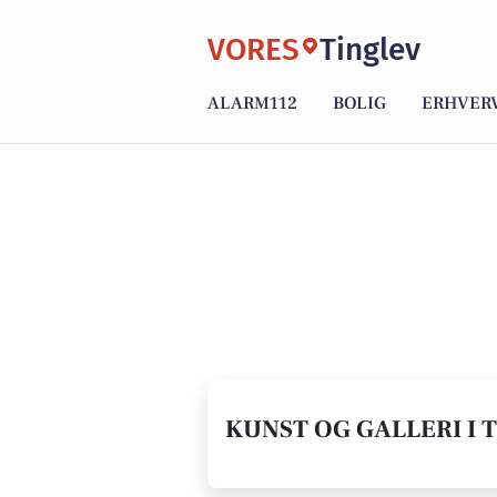
VORES
Tinglev
ALARM112
BOLIG
ERHVER
KUNST OG GALLERI I T