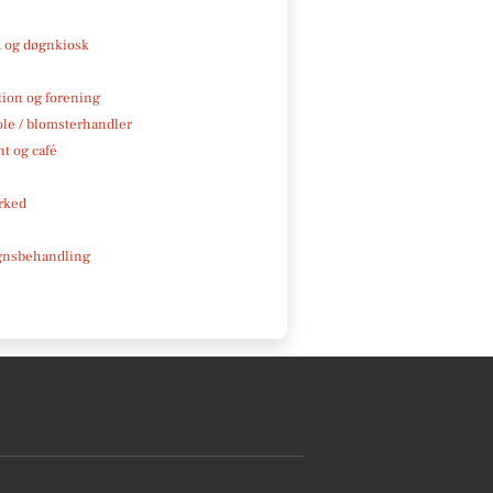
 og døgnkiosk
tion og forening
ole / blomsterhandler
t og café
rked
gnsbehandling