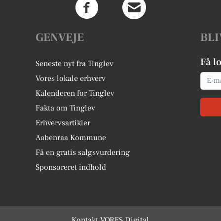
GENVEJE
BLI
Få l
Seneste nyt fra Tinglev
Email
Vores lokale erhverv
Kalenderen for Tinglev
Fakta om Tinglev
Erhvervsartikler
Aabenraa Kommune
Få en gratis salgsvurdering
Sponsoreret indhold
Kontakt VORES Digital