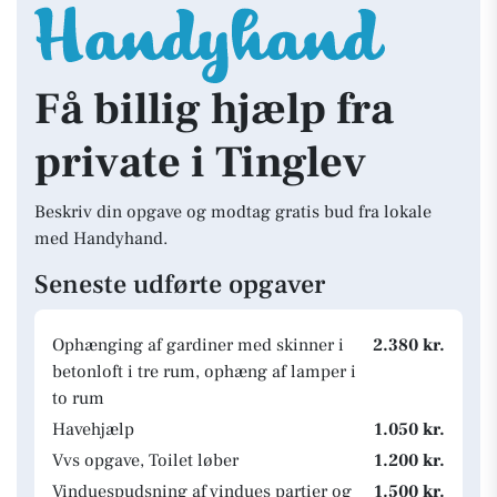
Få billig hjælp fra
private i Tinglev
Beskriv din opgave og modtag gratis bud fra lokale
med Handyhand.
Seneste udførte opgaver
Ophænging af gardiner med skinner i
2.380 kr.
betonloft i tre rum, ophæng af lamper i
to rum
Havehjælp
1.050 kr.
Vvs opgave, Toilet løber
1.200 kr.
Vinduespudsning af vindues partier og
1.500 kr.