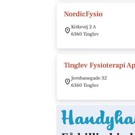
NordicFysio
Kirkevej 2 A
6360 Tinglev
Tinglev Fysioterapi A
Jernbanegade 32
6360 Tinglev