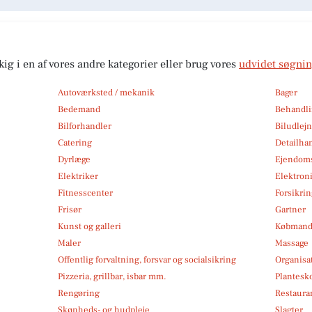
kig i en af vores andre kategorier eller brug vores
udvidet søgni
Autoværksted / mekanik
Bager
Bedemand
Behandli
Bilforhandler
Biludlej
Catering
Detailha
Dyrlæge
Ejendom
Elektriker
Elektroni
Fitnesscenter
Forsikri
Frisør
Gartner
Kunst og galleri
Købmand
Maler
Massage
Offentlig forvaltning, forsvar og socialsikring
Organisa
Pizzeria, grillbar, isbar mm.
Plantesk
Rengøring
Restauran
Skønheds- og hudpleje
Slagter