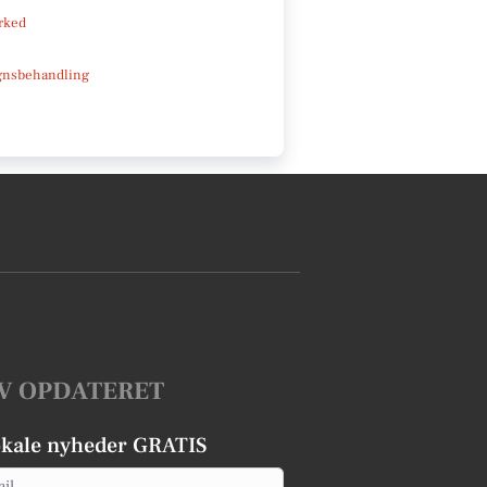
rked
gnsbehandling
V OPDATERET
okale nyheder GRATIS