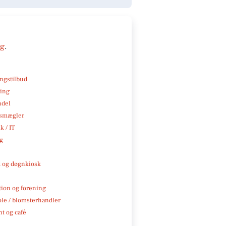
ng
.
ngstilbud
ning
ndel
smægler
k / IT
ng
 og døgnkiosk
tion og forening
ole / blomsterhandler
t og café