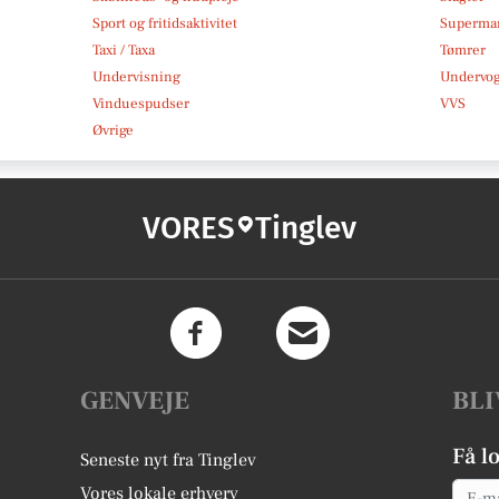
Sport og fritidsaktivitet
Superma
Taxi / Taxa
Tømrer
Undervisning
Undervo
Vinduespudser
VVS
Øvrige
VORES
Tinglev
GENVEJE
BLI
Få l
Seneste nyt fra Tinglev
Email
Vores lokale erhverv