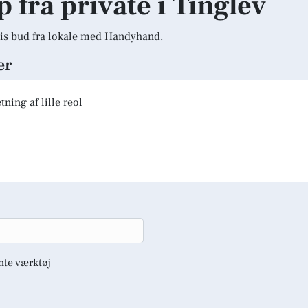
p fra private i Tinglev
is bud fra lokale med Handyhand.
er
ning af lille reol
nte værktøj