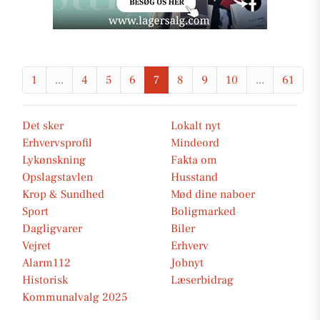
1
...
4
5
6
7
8
9
10
...
61
Det sker
Lokalt nyt
Erhvervsprofil
Mindeord
Lykønskning
Fakta om
Opslagstavlen
Husstand
Krop & Sundhed
Mød dine naboer
Sport
Boligmarked
Dagligvarer
Biler
Vejret
Erhverv
Alarm112
Jobnyt
Historisk
Læserbidrag
Kommunalvalg 2025