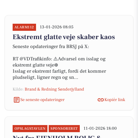
13-01-2026 08:05
ALARM112
Ekstremt glatte veje skaber kaos
Seneste opdateringer fra BRSJ på X:
RT @VDTrafikinfo: ⚠️Advarsel om isslag og
ekstremt glatte veje❄️
Isslag er ekstremt farligt, fordi det kommer
pludseligt, ligner regn og sn…
Kilde:
Brand & Redning Sønderjylland
Se seneste opdateringer
Kopiér link
11-01-2026 18:00
OPSLAGSTAVLEN
SPONSORERET