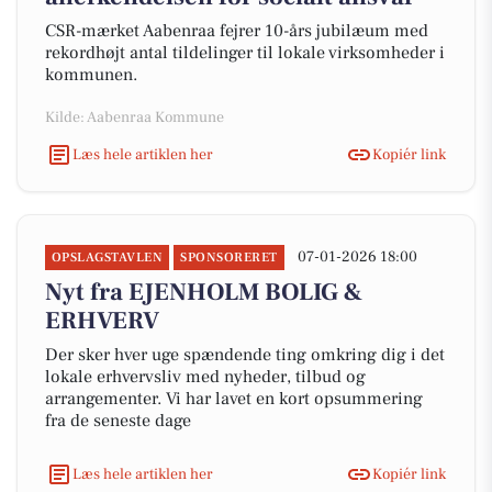
CSR-mærket Aabenraa fejrer 10-års jubilæum med
rekordhøjt antal tildelinger til lokale virksomheder i
kommunen.
Kilde: Aabenraa Kommune
Læs hele artiklen her
Kopiér link
07-01-2026 18:00
OPSLAGSTAVLEN
SPONSORERET
Nyt fra EJENHOLM BOLIG &
ERHVERV
Der sker hver uge spændende ting omkring dig i det
lokale erhvervsliv med nyheder, tilbud og
arrangementer. Vi har lavet en kort opsummering
fra de seneste dage
Læs hele artiklen her
Kopiér link