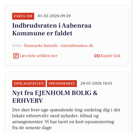
01-02-2026 09:59
FAKTA OM
Indbrudsraten i Aabenraa
Kommune er faldet
Kilde:
Danmarks Statistik - statistikbanken.dk
Læs hele artiklen her
Kopiér link
28-01-2026 18:01
OPSLAGSTAVLEN
SPONSORERET
Nyt fra EJENHOLM BOLIG &
ERHVERV
Der sker hver uge spændende ting omkring dig i det
lokale erhvervsliv med nyheder, tilbud og
arrangementer. Vi har lavet en kort opsummering
fra de seneste dage