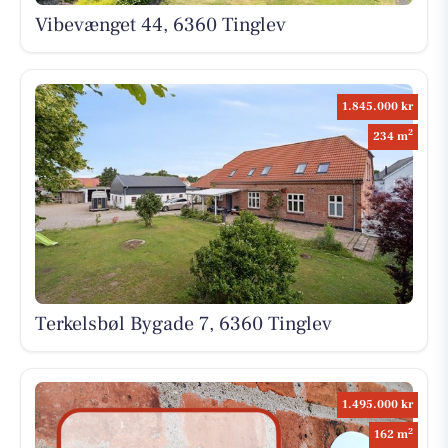
Vibevænget 44, 6360 Tinglev
1.845.000 kr
2
234 m
Terkelsbøl Bygade 7, 6360 Tinglev
1.495.000 kr
2
162 m