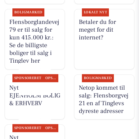
BOLIGMARKED
LOKALT NYT
Flensborglandevej
Betaler du for
79 er til salg for
meget for dit
kun 415.000 kr.:
internet?
Se de billigste
boliger til salg i
Tinglev her
SPONSORERET
OPSLAGSTAVLEN
BOLIGMARKED
Nyt fra
Netop kommet til
EJENHOLM BOLIG
salg: Flensborgvej
& ERHVERV
21 en af Tinglevs
dyreste adresser
SPONSORERET
OPSLAGSTAVLEN
Nyt fra