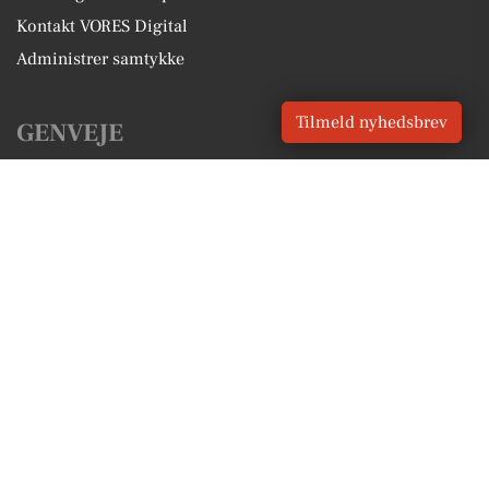
Kontakt VORES Digital
Administrer samtykke
Tilmeld nyhedsbrev
GENVEJE
Seneste nyt fra Tinglev
Vores lokale erhverv
Kalenderen for Tinglev
Fakta om Tinglev
Erhvervsartikler
Aabenraa Kommune
Få en gratis salgsvurdering
Sponsoreret indhold