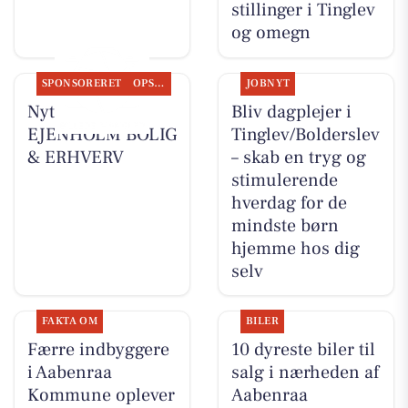
stillinger i Tinglev
og omegn
SPONSORERET
OPSLAGSTAVLEN
JOBNYT
Nyt fra
Bliv dagplejer i
EJENHOLM BOLIG
Tinglev/Bolderslev
& ERHVERV
– skab en tryg og
stimulerende
hverdag for de
mindste børn
hjemme hos dig
selv
FAKTA OM
BILER
Færre indbyggere
10 dyreste biler til
i Aabenraa
salg i nærheden af
Kommune oplever
Aabenraa