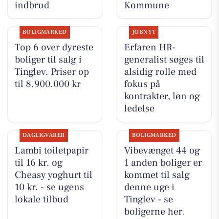
indbrud
Kommune
BOLIGMARKED
JOBNYT
Top 6 over dyreste
Erfaren HR-
boliger til salg i
generalist søges til
Tinglev. Priser op
alsidig rolle med
til 8.900.000 kr
fokus på
kontrakter, løn og
ledelse
DAGLIGVARER
BOLIGMARKED
Lambi toiletpapir
Vibevænget 44 og
til 16 kr. og
1 anden boliger er
Cheasy yoghurt til
kommet til salg
10 kr. - se ugens
denne uge i
lokale tilbud
Tinglev - se
boligerne her.