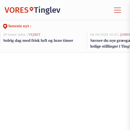
VORES
Tinglev
Seneste nyt ›
20 timer siden |
VEJRET
06-08-2026 10:55 |
JOBN
Solrig dag med frisk luft og lune timer
Savner du nye græsga
ledige stillinger i Ti