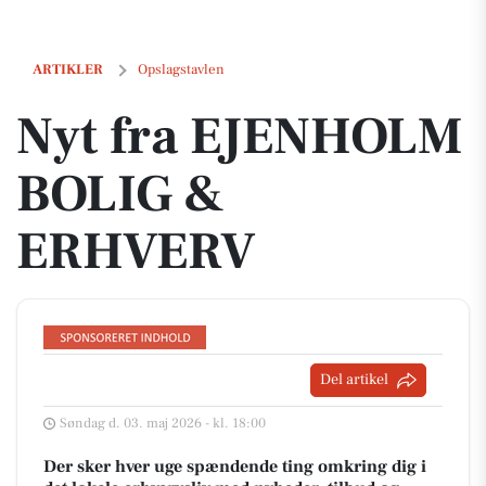
Nyt fra EJENHOLM BOLIG & ERHVERV
ARTIKLER
Opslagstavlen
Nyt fra EJENHOLM
BOLIG &
ERHVERV
Del artikel
Søndag d. 03. maj 2026 - kl. 18:00
Der sker hver uge spændende ting omkring dig i