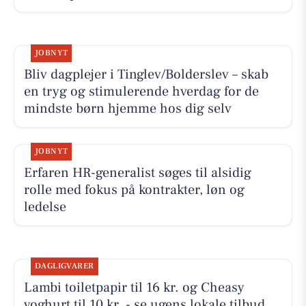
JOBNYT
Bliv dagplejer i Tinglev/Bolderslev – skab
en tryg og stimulerende hverdag for de
mindste børn hjemme hos dig selv
JOBNYT
Erfaren HR-generalist søges til alsidig
rolle med fokus på kontrakter, løn og
ledelse
DAGLIGVARER
Lambi toiletpapir til 16 kr. og Cheasy
yoghurt til 10 kr. - se ugens lokale tilbud