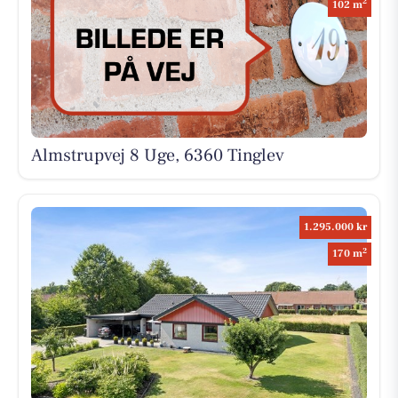
2
102 m
Almstrupvej 8 Uge, 6360 Tinglev
1.295.000 kr
2
170 m