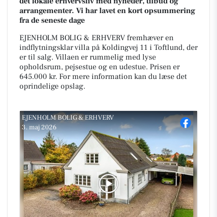
det lokale erhvervsliv med nyheder, tilbud og
arrangementer. Vi har lavet en kort opsummering
fra de seneste dage
EJENHOLM BOLIG & ERHVERV fremhæver en
indflytningsklar villa på Koldingvej 11 i Toftlund, der
er til salg. Villaen er rummelig med lyse
opholdsrum, pejsestue og en udestue. Prisen er
645.000 kr. For mere information kan du læse det
oprindelige opslag.
EJENHOLM BOLIG & ERHVERV
3. maj 2026