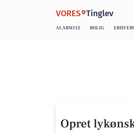
VORES
Tinglev
ALARM112
BOLIG
ERHVER
Opret lykøns