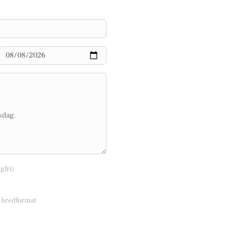
lgfri)
r bredformat