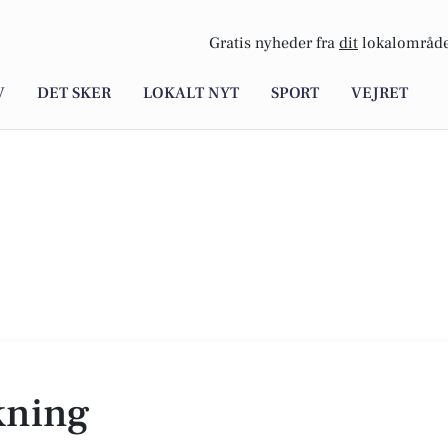
Gratis nyheder fra
dit
lokalområde
V
DET SKER
LOKALT NYT
SPORT
VEJRET
kning