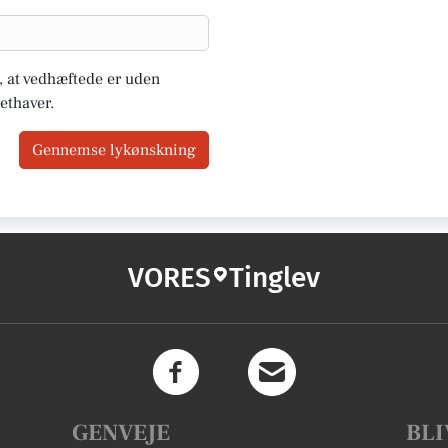
u, at vedhæftede er uden
ethaver.
Gennemse lykønskning
VORES
Tinglev
GENVEJE
BLI