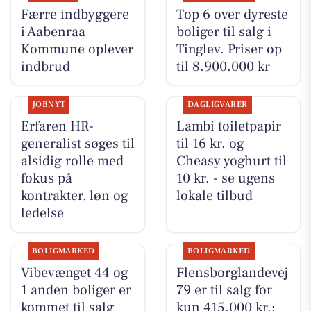
Færre indbyggere
Top 6 over dyreste
i Aabenraa
boliger til salg i
Kommune oplever
Tinglev. Priser op
indbrud
til 8.900.000 kr
JOBNYT
DAGLIGVARER
Erfaren HR-
Lambi toiletpapir
generalist søges til
til 16 kr. og
alsidig rolle med
Cheasy yoghurt til
fokus på
10 kr. - se ugens
kontrakter, løn og
lokale tilbud
ledelse
BOLIGMARKED
BOLIGMARKED
Vibevænget 44 og
Flensborglandevej
1 anden boliger er
79 er til salg for
kommet til salg
kun 415.000 kr.: