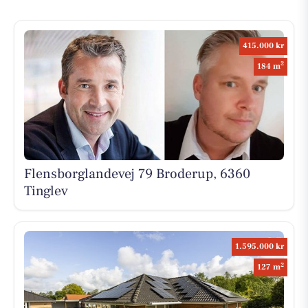
415.000 kr
2
184 m
Flensborglandevej 79 Broderup, 6360
Tinglev
1.595.000 kr
2
127 m