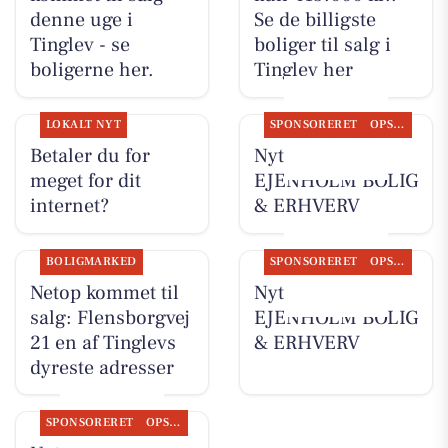
denne uge i
Se de billigste
Tinglev - se
boliger til salg i
boligerne her.
Tinglev her
LOKALT NYT
SPONSORERET
OPSLAGSTAVLEN
Betaler du for
Nyt fra
meget for dit
EJENHOLM BOLIG
internet?
& ERHVERV
BOLIGMARKED
SPONSORERET
OPSLAGSTAVLEN
Netop kommet til
Nyt fra
salg: Flensborgvej
EJENHOLM BOLIG
21 en af Tinglevs
& ERHVERV
dyreste adresser
SPONSORERET
OPSLAGSTAVLEN