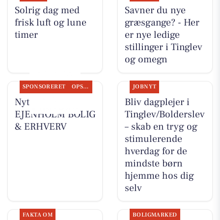
Solrig dag med
Savner du nye
frisk luft og lune
græsgange? - Her
timer
er nye ledige
stillinger i Tinglev
og omegn
SPONSORERET
OPSLAGSTAVLEN
JOBNYT
Nyt fra
Bliv dagplejer i
EJENHOLM BOLIG
Tinglev/Bolderslev
& ERHVERV
– skab en tryg og
stimulerende
hverdag for de
mindste børn
hjemme hos dig
selv
FAKTA OM
BOLIGMARKED