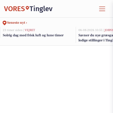
VORES
Tinglev
Seneste nyt ›
23 timer siden |
VEJRET
06-08-2026 10:55 |
JOBN
Solrig dag med frisk luft og lune timer
Savner du nye græsga
ledige stillinger i Ti