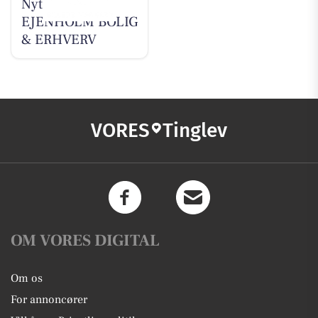
Nyt fra
EJENHOLM BOLIG
& ERHVERV
VORES
Tinglev
OM VORES DIGITAL
Om os
For annoncører