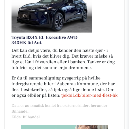
Toyota BZ4X EL Executive AWD
343HK 5d Aut.
Det kan det jo være, du kender den næste ejer - i
hvert fald, hvis det bliver dig. Det kræver måske så
lige et lån i friværdien eller i banken. Tanker er dog
toldfrie, og det samme er jo drømmene.
Er du til sammenligning nysgerrig på hvilke
indregistrerede biler i Aabenraa Kommune, der har
flest hestekræfter, så tjek også lige denne liste. Der
er også elbiler på listen:
tjekbil.dk/biler-med-flest-hk
Data er automatisk hentet fra eksterne kilder, herunder
Bilhandel.
Kilde: Bilhandel