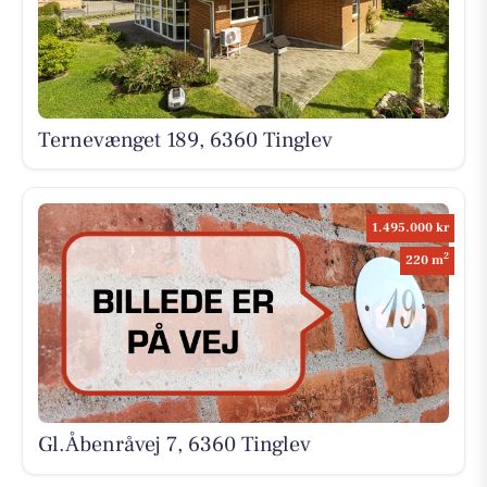
Ternevænget 189, 6360 Tinglev
1.495.000 kr
2
220 m
Gl.Åbenråvej 7, 6360 Tinglev