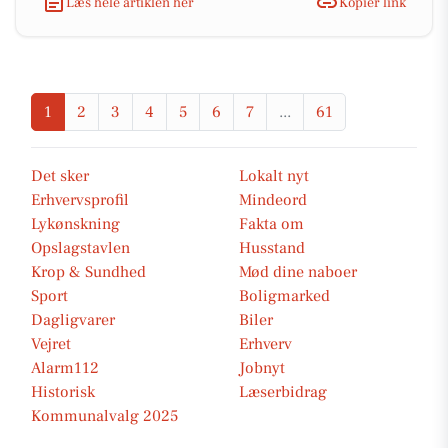
Læs hele artiklen her
Kopiér link
1
2
3
4
5
6
7
...
61
Det sker
Lokalt nyt
Erhvervsprofil
Mindeord
Lykønskning
Fakta om
Opslagstavlen
Husstand
Krop & Sundhed
Mød dine naboer
Sport
Boligmarked
Dagligvarer
Biler
Vejret
Erhverv
Alarm112
Jobnyt
Historisk
Læserbidrag
Kommunalvalg 2025