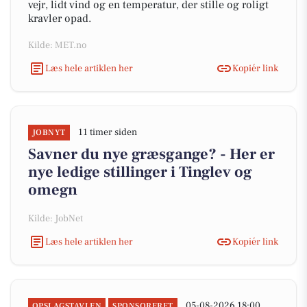
vejr, lidt vind og en temperatur, der stille og roligt
kravler opad.
Kilde: MET.no
Læs hele artiklen her
Kopiér link
11 timer siden
JOBNYT
Savner du nye græsgange? - Her er
nye ledige stillinger i Tinglev og
omegn
Kilde: JobNet
Læs hele artiklen her
Kopiér link
05-08-2026 18:00
OPSLAGSTAVLEN
SPONSORERET