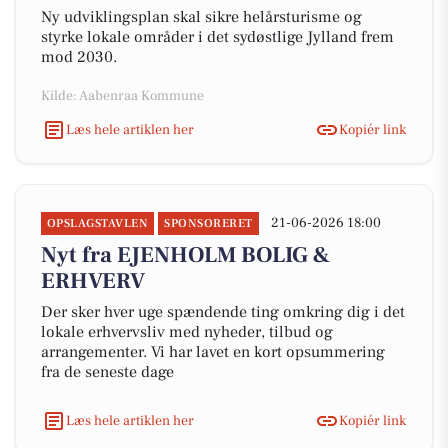
Ny udviklingsplan skal sikre helårsturisme og
styrke lokale områder i det sydøstlige Jylland frem
mod 2030.
Kilde: Aabenraa Kommune
Læs hele artiklen her
Kopiér link
21-06-2026 18:00
OPSLAGSTAVLEN
SPONSORERET
Nyt fra EJENHOLM BOLIG &
ERHVERV
Der sker hver uge spændende ting omkring dig i det
lokale erhvervsliv med nyheder, tilbud og
arrangementer. Vi har lavet en kort opsummering
fra de seneste dage
Læs hele artiklen her
Kopiér link