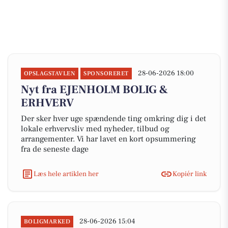
28-06-2026 18:00
OPSLAGSTAVLEN
SPONSORERET
Nyt fra EJENHOLM BOLIG &
ERHVERV
Der sker hver uge spændende ting omkring dig i det
lokale erhvervsliv med nyheder, tilbud og
arrangementer. Vi har lavet en kort opsummering
fra de seneste dage
Læs hele artiklen her
Kopiér link
28-06-2026 15:04
BOLIGMARKED