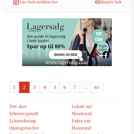
Læs hele artiklen her
Kopiér link
1
2
3
4
5
6
7
...
61
Det sker
Lokalt nyt
Erhvervsprofil
Mindeord
Lykønskning
Fakta om
Opslagstavlen
Husstand