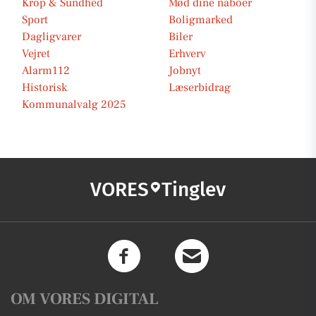
Krop & Sundhed
Mød dine naboer
Sport
Boligmarked
Dagligvarer
Biler
Vejret
Erhverv
Alarm112
Jobnyt
Historisk
Læserbidrag
Kommunalvalg 2025
VORES
Tinglev
OM VORES DIGITAL