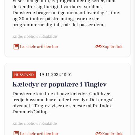
Vi ser mange film, tv-programmer og serier, men
det ændrer sig hurtigt, hvordan vi ser dem.
Danskerne bruger nu i gennemsnit hver dag 1 time
og 20 minutter på streaming, hvor de ser
programmerne digitalt, når det passer dem.
Kilde: noehow / Raakilde
Læs hele artiklen her
Kopiér link
19-11-2022 10:01
HUSSTAND
Kæledyr er populære i Tinglev
Danskerne kan lide at have kæledyr. Godt hver
tredje husstand har et eller flere dyr. Det er også
niveauet i Tinglev, viser de seneste tal fra Index
Danmark/Gallup.
Kilde: noehow / Raakilde
Læs hele artiklen her
Kopiér link