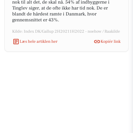
nok til alt det, de skal nå. 54% af indbyggerne i
Tinglev siger, at de ofte ikke har tid nok. De er
blandt de hårdest ramte i Danmark, hvor
gennemsnittet er 43%.
Kilde: Index DK/Gallup 2H20211H2022 - noehow / Raakilde
Læs hele artiklen her
Kopiér link