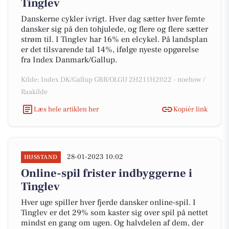
Tinglev
Danskerne cykler ivrigt. Hver dag sætter hver femte
dansker sig på den tohjulede, og flere og flere sætter
strøm til. I Tinglev har 16% en elcykel. På landsplan
er det tilsvarende tal 14%, ifølge nyeste opgørelse
fra Index Danmark/Gallup.
Kilde: Index DK/Gallup GBR/OLGU 2H211H2022 - noehow /
Raakilde
Læs hele artiklen her
Kopiér link
28-01-2023 10:02
HUSSTAND
Online-spil frister indbyggerne i
Tinglev
Hver uge spiller hver fjerde dansker online-spil. I
Tinglev er det 29% som kaster sig over spil på nettet
mindst en gang om ugen. Og halvdelen af dem, der