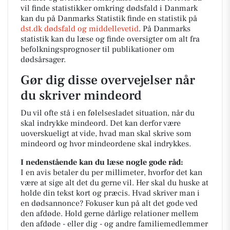
vil finde statistikker omkring dødsfald i Danmark
kan du på Danmarks Statistik finde en statistik på
dst.dk dødsfald og middellevetid
. På Danmarks
statistik kan du læse og finde oversigter om alt fra
befolkningsprognoser til publikationer om
dødsårsager.
Gør dig disse overvejelser når
du skriver mindeord
Du vil ofte stå i en følelsesladet situation, når du
skal indrykke mindeord. Det kan derfor være
uoverskueligt at vide, hvad man skal skrive som
mindeord og hvor mindeordene skal indrykkes.
I nedenstående kan du læse nogle gode råd:
I en avis betaler du per millimeter, hvorfor det kan
være at sige alt det du gerne vil. Her skal du huske at
holde din tekst kort og præcis. Hvad skriver man i
en dødsannonce? Fokuser kun på alt det gode ved
den afdøde. Hold gerne dårlige relationer mellem
den afdøde - eller dig - og andre familiemedlemmer