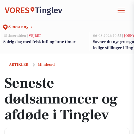
VORES
Tinglev
Seneste nyt ›
18 timer siden |
VEJRET
06-08-2026 10:55 |
JOBN
Solrig dag med frisk luft og lune timer
Savner du nye græsga
ledige stillinger i Ti
Seneste dødsannoncer og afdøde i Tinglev
ARTIKLER
Mindeord
Seneste
dødsannoncer og
afdøde i Tinglev