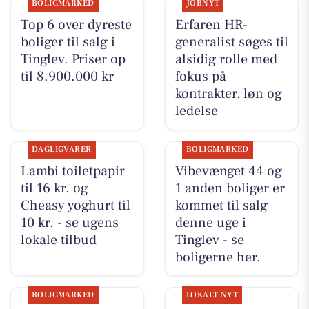
BOLIGMARKED
JOBNYT
Top 6 over dyreste
Erfaren HR-
boliger til salg i
generalist søges til
Tinglev. Priser op
alsidig rolle med
til 8.900.000 kr
fokus på
kontrakter, løn og
ledelse
DAGLIGVARER
BOLIGMARKED
Lambi toiletpapir
Vibevænget 44 og
til 16 kr. og
1 anden boliger er
Cheasy yoghurt til
kommet til salg
10 kr. - se ugens
denne uge i
lokale tilbud
Tinglev - se
boligerne her.
BOLIGMARKED
LOKALT NYT