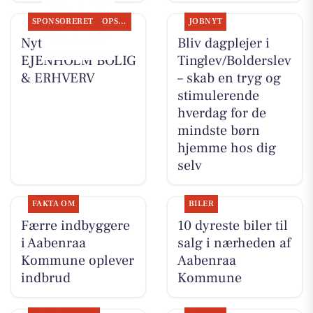
SPONSORERET
OPSLAGSTAVLEN
JOBNYT
Nyt fra
Bliv dagplejer i
EJENHOLM BOLIG
Tinglev/Bolderslev
& ERHVERV
– skab en tryg og
stimulerende
hverdag for de
mindste børn
hjemme hos dig
selv
FAKTA OM
BILER
Færre indbyggere
10 dyreste biler til
i Aabenraa
salg i nærheden af
Kommune oplever
Aabenraa
indbrud
Kommune