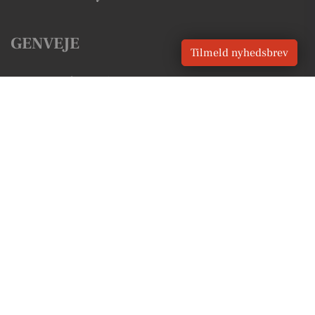
GENVEJE
Tilmeld nyhedsbrev
Seneste nyt fra Tinglev
Vores lokale erhverv
Kalenderen for Tinglev
Fakta om Tinglev
Erhvervsartikler
Aabenraa Kommune
Få en gratis salgsvurdering
Sponsoreret indhold
Vores Digital © 2026