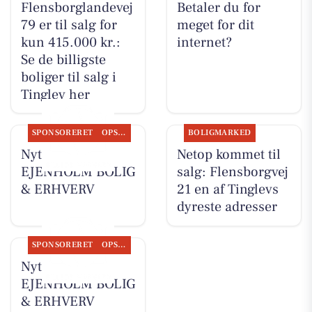
Flensborglandevej
Betaler du for
79 er til salg for
meget for dit
kun 415.000 kr.:
internet?
Se de billigste
boliger til salg i
Tinglev her
SPONSORERET
OPSLAGSTAVLEN
BOLIGMARKED
Nyt fra
Netop kommet til
EJENHOLM BOLIG
salg: Flensborgvej
& ERHVERV
21 en af Tinglevs
dyreste adresser
SPONSORERET
OPSLAGSTAVLEN
Nyt fra
EJENHOLM BOLIG
& ERHVERV