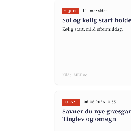
14 timer siden
VEJRET
Sol og kølig start hold
Kølig start, mild eftermiddag.
Kilde: MET.no
06-08-2026 10:55
JOBNYT
Savner du nye græsgange
Tinglev og omegn