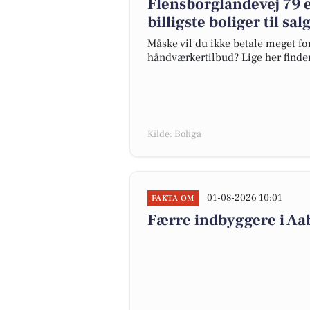
Flensborglandevej 79 er
billigste boliger til sal
Måske vil du ikke betale meget for
håndværkertilbud? Lige her finder 
Kilde: Boliga
01-08-2026 10:01
FAKTA OM
Færre indbyggere i A