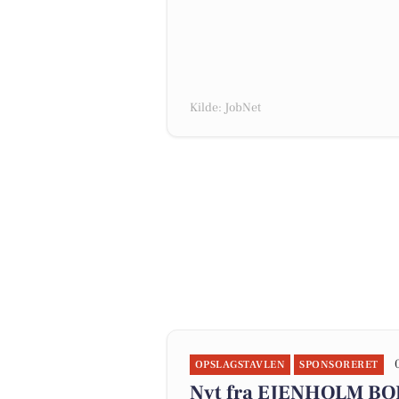
Kilde: JobNet
OPSLAGSTAVLEN
SPONSORERET
Nyt fra EJENHOLM B