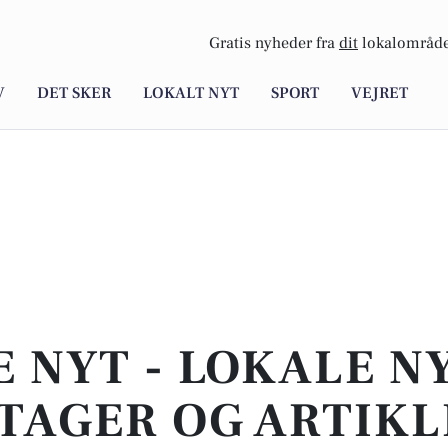
Gratis nyheder fra
dit
lokalområde
V
DET SKER
LOKALT NYT
SPORT
VEJRET
E NYT - LOKALE N
TAGER OG ARTIKL