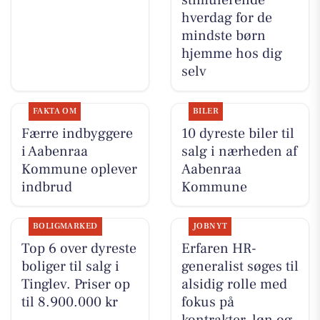
stimulerende
hverdag for de
mindste børn
hjemme hos dig
selv
FAKTA OM
BILER
Færre indbyggere
10 dyreste biler til
i Aabenraa
salg i nærheden af
Kommune oplever
Aabenraa
indbrud
Kommune
BOLIGMARKED
JOBNYT
Top 6 over dyreste
Erfaren HR-
boliger til salg i
generalist søges til
Tinglev. Priser op
alsidig rolle med
til 8.900.000 kr
fokus på
kontrakter, løn og