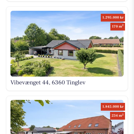
1.295.000 kr
2
170 m
Vibevænget 44, 6360 Tinglev
1.845.000 kr
2
234 m