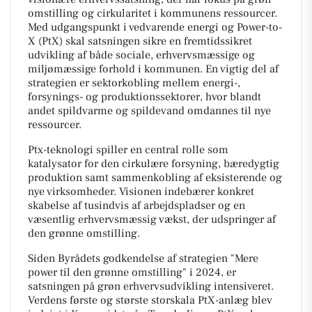
omstilling og cirkularitet i kommunens ressourcer.
Med udgangspunkt i vedvarende energi og Power-to-
X (PtX) skal satsningen sikre en fremtidssikret
udvikling af både sociale, erhvervsmæssige og
miljømæssige forhold i kommunen. En vigtig del af
strategien er sektorkobling mellem energi-,
forsynings- og produktionssektorer, hvor blandt
andet spildvarme og spildevand omdannes til nye
ressourcer.
Ptx-teknologi spiller en central rolle som
katalysator for den cirkulære forsyning, bæredygtig
produktion samt sammenkobling af eksisterende og
nye virksomheder. Visionen indebærer konkret
skabelse af tusindvis af arbejdspladser og en
væsentlig erhvervsmæssig vækst, der udspringer af
den grønne omstilling.
Siden Byrådets godkendelse af strategien "Mere
power til den grønne omstilling" i 2024, er
satsningen på grøn erhvervsudvikling intensiveret.
Verdens første og største storskala PtX-anlæg blev