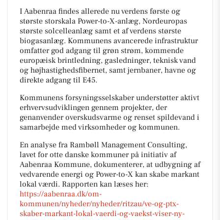
I Aabenraa findes allerede nu verdens første og
største storskala Power-to-X-anlæg, Nordeuropas
største solcelleanlæg samt et af verdens største
biogasanlæg. Kommunens avancerede infrastruktur
omfatter god adgang til grøn strøm, kommende
europæisk brintledning, gasledninger, teknisk vand
og højhastighedsfibernet, samt jernbaner, havne og
direkte adgang til E45.
Kommunens forsyningsselskaber understøtter aktivt
erhvervsudviklingen gennem projekter, der
genanvender overskudsvarme og renset spildevand i
samarbejde med virksomheder og kommunen.
En analyse fra Rambøll Management Consulting,
lavet for otte danske kommuner på initiativ af
Aabenraa Kommune, dokumenterer, at udbygning af
vedvarende energi og Power-to-X kan skabe markant
lokal værdi. Rapporten kan læses her:
https://aabenraa.dk/om-
kommunen/nyheder/nyheder/ritzau/ve-og-ptx-
skaber-markant-lokal-vaerdi-og-vaekst-viser-ny-