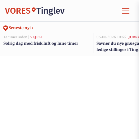
VORES
Tinglev
Seneste nyt ›
13 timer siden |
VEJRET
06-08-2026 10:55 |
JOBN
Solrig dag med frisk luft og lune timer
Savner du nye græsga
ledige stillinger i Ti