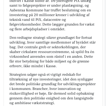
indviet i Kassø sidste år. Tre yderligere PtX-anlæg
samt to følgeprojekter er under planlægning, og
Aabenraa Kommune har truffet beslutning om en
investering på 20 millioner kroner i udvikling af
teknisk vand til PtX, datacentre og
følgevirksomheder. Dette lægger grunden for vækst
og flere arbejdspladser i området.
Den vedtagne strategi sikrer grundlaget for fortsat
udvikling, hvor samtlige medlemmer af byrådet står
bag. Det centrale greb er sektorkoblingen, der
skaber cirkulære ressourcestrømme, så spild fra én
virksomhed anvendes som råstof i en anden. Dette
får stor betydning for både miljøet og de grønne
erhverv, ikke mindst i Kassø.
Strategien udgør også et vigtigt redskab for
tiltrækning af nye investeringer, idet den synliggør
det brede politiske grundlag for udviklingsprojekter
i kommunen. Brancher, hvor innovation og
risikovillighed er høje, får dermed solid opbakning
gennem den politiske enighed om den langsigtede
og ambitiøse vækststrategi.