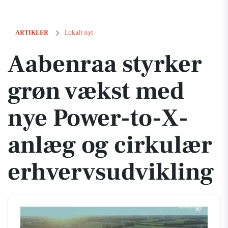
Aabenraa styrker grøn vækst med nye Power-to-X-anlæg og cirkulær 
ARTIKLER
Lokalt nyt
Aabenraa styrker
grøn vækst med
nye Power-to-X-
anlæg og cirkulær
erhvervsudvikling