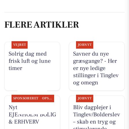
FLERE ARTIKLER
VEJRET
JOBNYT
Solrig dag med
Savner du nye
frisk luft og lune
græsgange? - Her
timer
er nye ledige
stillinger i Tinglev
og omegn
SPONSORERET
OPSLAGSTAVLEN
JOBNYT
Nyt fra
Bliv dagplejer i
EJENHOLM BOLIG
Tinglev/Bolderslev
& ERHVERV
– skab en tryg og