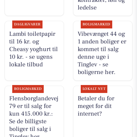
ledelse
DAGLIGVARER
BOLIGMARKED
Lambi toiletpapir
Vibevænget 44 og
til 16 kr. og
1 anden boliger er
Cheasy yoghurt til
kommet til salg
10 kr. - se ugens
denne uge i
lokale tilbud
Tinglev - se
boligerne her.
BOLIGMARKED
LOKALT NYT
Flensborglandevej
Betaler du for
79 er til salg for
meget for dit
kun 415.000 kr.:
internet?
Se de billigste
boliger til salg i
Tinglev her