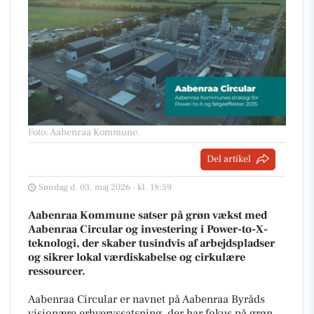
Foto: Aabenraa Kommune
.
Del artikel
Søndag d. 03. maj 2026 - kl. 18:59
Aabenraa Kommune satser på grøn vækst med
Aabenraa Circular og investering i Power-to-X-
teknologi, der skaber tusindvis af arbejdspladser
og sikrer lokal værdiskabelse og cirkulære
ressourcer.
Aabenraa Circular er navnet på Aabenraa Byråds
visionære erhvervssatsning, der har fokus på grøn