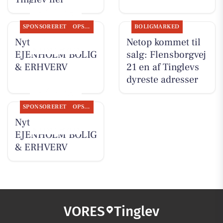
SPONSORERET
OPSLAGSTAVLEN
BOLIGMARKED
Nyt fra
Netop kommet til
EJENHOLM BOLIG
salg: Flensborgvej
& ERHVERV
21 en af Tinglevs
dyreste adresser
SPONSORERET
OPSLAGSTAVLEN
Nyt fra
EJENHOLM BOLIG
& ERHVERV
VORES
Tinglev