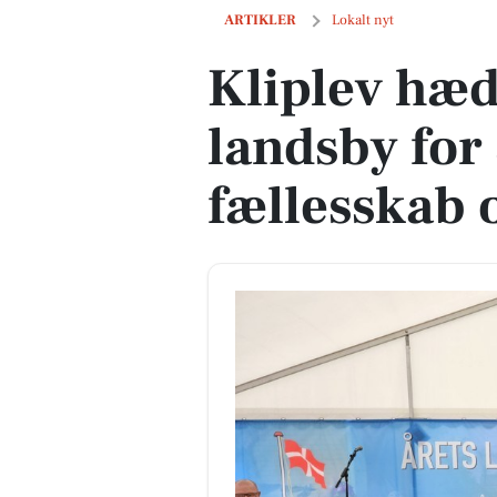
Kliplev hædres som årets landsby for s
ARTIKLER
Lokalt nyt
Kliplev hæd
landsby for
fællesskab 