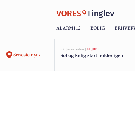
VORES
Tinglev
ALARM112
BOLIG
ERHVER
22 timer siden |
VEJRET
Seneste nyt ›
Sol og kølig start holder igen