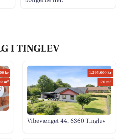
LG I TINGLEV
00 kr
1.295.000 kr
2
2
02 m
170 m
Vibevænget 44, 6360 Tinglev