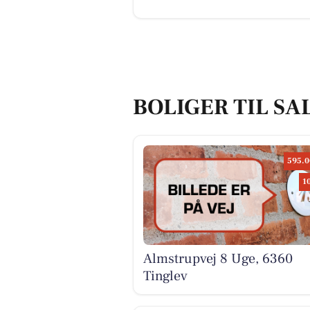
BOLIGER TIL SA
595.0
1
Almstrupvej 8 Uge, 6360
Tinglev