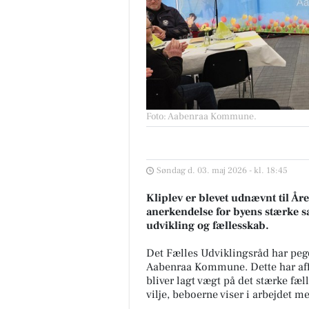
Foto: Aabenraa Kommune
.
Søndag d. 03. maj 2026 - kl. 18:45
Kliplev er blevet udnævnt til 
anerkendelse for byens stærke
udvikling og fællesskab.
Det Fælles Udviklingsråd har peg
Aabenraa Kommune. Dette har aff
bliver lagt vægt på det stærke fæ
vilje, beboerne viser i arbejdet me