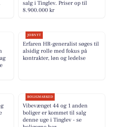
i
salg i Tinglev. Priser op til
8.900.000 kr
JOBNYT
Erfaren HR-generalist søges til
n
alsidig rolle med fokus på
dag
kontrakter, løn og ledelse
e
BOLIGMARKED
og
Vibevænget 44 og 1 anden
e
boliger er kommet til salg
denne uge i Tinglev - se
boligerne her.