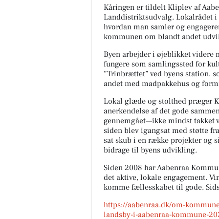
Kåringen er tildelt Kliplev af A
Landdistriktsudvalg. Lokalrådet i
hvordan man samler og engagere
kommunen om blandt andet udvik
Byen arbejder i øjeblikket videre
fungere som samlingssted for kult
”Trinbrættet” ved byens station, 
andet med madpakkehus og formid
Lokal glæde og stolthed præger K
anerkendelse af det gode sammenh
gennemgået—ikke mindst takket v
siden blev igangsat med støtte f
sat skub i en række projekter og si
bidrage til byens udvikling.
Siden 2008 har Aabenraa Kommune
det aktive, lokale engagement. V
komme fællesskabet til gode. Sids
https://aabenraa.dk/om-kommunen
landsby-i-aabenraa-kommune-20