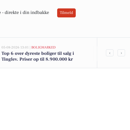
 -
direkte i din indbakke
Tilmeld
05-08-2026 13:01 |
BOLIGMARKED
04-08-2026 15:19
‹
›
Top 6 over dyreste boliger til salg i
Bliv dagpleje
Tinglev. Priser op til 8.900.000 kr
en tryg og s
mindste bør