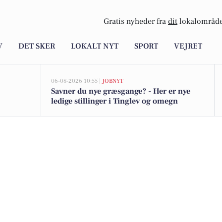
Gratis nyheder fra
dit
lokalområde
V
DET SKER
LOKALT NYT
SPORT
VEJRET
06-08-2026 10:55 |
JOBNYT
Savner du nye græsgange? - Her er nye
ledige stillinger i Tinglev og omegn