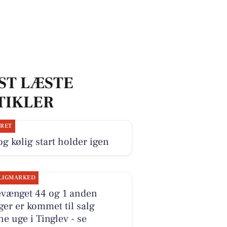
ST LÆSTE
TIKLER
JRET
og kølig start holder igen
LIGMARKED
evænget 44 og 1 anden
ger er kommet til salg
e uge i Tinglev - se