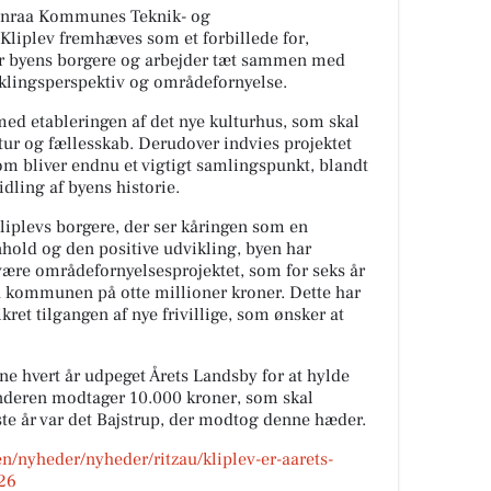
abenraa Kommunes Teknik- og
 Kliplev fremhæves som et forbillede for,
r byens borgere og arbejder tæt sammen med
lingsperspektiv og områdefornyelse.
 med etableringen af det nye kulturhus, som skal
ur og fællesskab. Derudover indvies projektet
som bliver endnu et vigtigt samlingspunkt, blandt
ling af byens historie.
liplevs borgere, der ser kåringen som en
old og den positive udvikling, byen har
ære områdefornyelsesprojektet, som for seks år
ra kommunen på otte millioner kroner. Dette har
kret tilgangen af nye frivillige, som ønsker at
 hvert år udpeget Årets Landsby for at hylde
inderen modtager 10.000 kroner, som skal
te år var det Bajstrup, der modtog denne hæder.
/nyheder/nyheder/ritzau/kliplev-er-aarets-
26