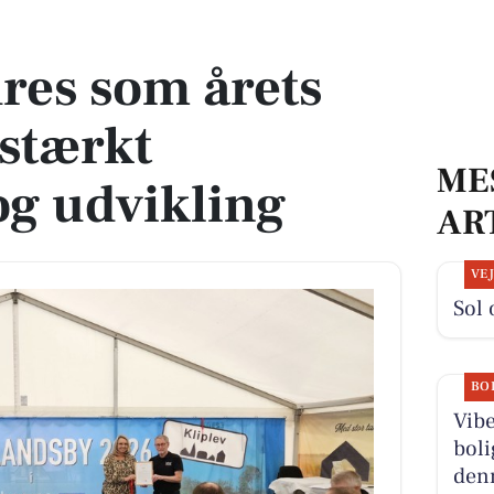
tærkt fællesskab og udvikling
res som årets
 stærkt
ME
og udvikling
AR
VE
Sol 
BO
Vib
boli
denn