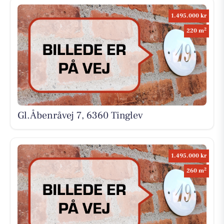
1.495.000 kr
2
220 m
Gl.Åbenråvej 7, 6360 Tinglev
1.495.000 kr
2
260 m