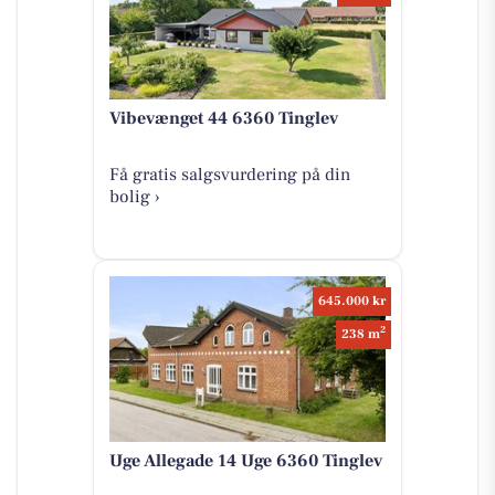
Vibevænget 44 6360 Tinglev
Få gratis salgsvurdering på din
bolig ›
645.000 kr
2
238 m
Uge Allegade 14 Uge 6360 Tinglev