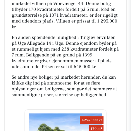
markedet villaen på Vibevænget 44. Denne bolig
tilbyder 170 kvadratmeter fordelt på 5 rum. Med en
grundstørrelse på 1071 kvadratmeter, er der rigeligt
med udendørs plads. Villaen er prissat til 1.295.000
kr.
En anden spændende mulighed i Tinglev er villaen
på Uge Allegade 14 i Uge. Denne ejendom byder på
et rummeligt hjem med 238 kvadratmeter fordelt på
7 rum. Beliggende på en grund på 1399
kvadratmeter giver ejendommen masser af plads,
ude som inde. Prisen er sat til 645.000 kr.
Se andre nye boliger på markedet herunder, du kan
klikke dig ind på annoncerne, for at se flere
oplysninger om boligerne, som gør det nemmere at
sammenligne priser, størrelse og beliggenhed.
1.295.000 kr
2
170 m