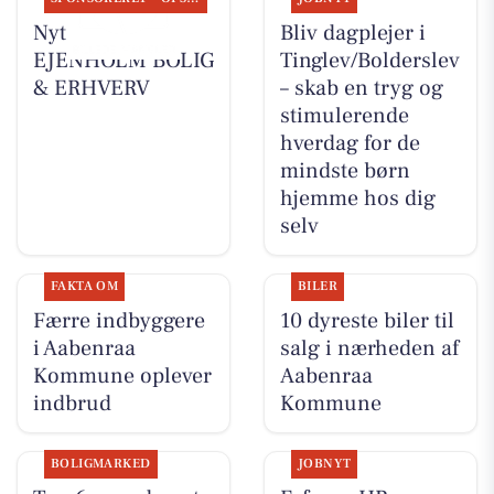
Nyt fra
Bliv dagplejer i
EJENHOLM BOLIG
Tinglev/Bolderslev
& ERHVERV
– skab en tryg og
stimulerende
hverdag for de
mindste børn
hjemme hos dig
selv
FAKTA OM
BILER
Færre indbyggere
10 dyreste biler til
i Aabenraa
salg i nærheden af
Kommune oplever
Aabenraa
indbrud
Kommune
BOLIGMARKED
JOBNYT