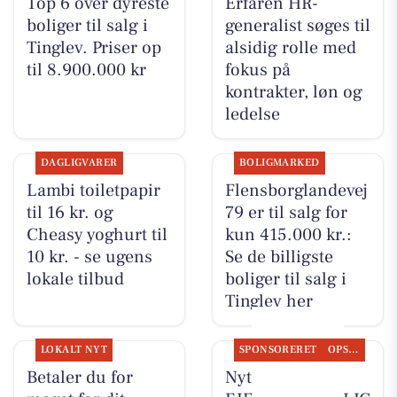
Top 6 over dyreste
Erfaren HR-
boliger til salg i
generalist søges til
Tinglev. Priser op
alsidig rolle med
til 8.900.000 kr
fokus på
kontrakter, løn og
ledelse
DAGLIGVARER
BOLIGMARKED
Lambi toiletpapir
Flensborglandevej
til 16 kr. og
79 er til salg for
Cheasy yoghurt til
kun 415.000 kr.:
10 kr. - se ugens
Se de billigste
lokale tilbud
boliger til salg i
Tinglev her
LOKALT NYT
SPONSORERET
OPSLAGSTAVLEN
Betaler du for
Nyt fra