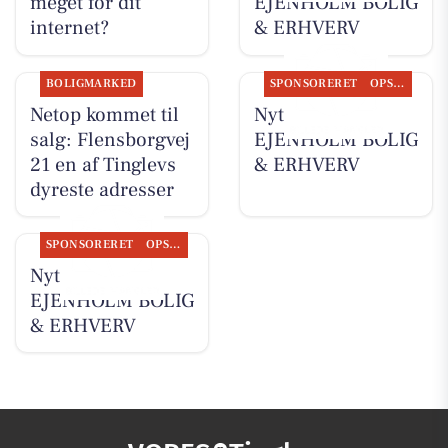
meget for dit
EJENHOLM BOLIG
internet?
& ERHVERV
BOLIGMARKED
SPONSORERET
OPSLAGSTAVLEN
Netop kommet til
Nyt fra
salg: Flensborgvej
EJENHOLM BOLIG
21 en af Tinglevs
& ERHVERV
dyreste adresser
SPONSORERET
OPSLAGSTAVLEN
Nyt fra
EJENHOLM BOLIG
& ERHVERV