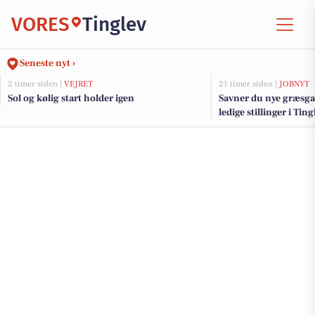
VORES
Tinglev
Seneste nyt ›
2 timer siden |
VEJRET
21 timer siden |
JOBNYT
Sol og kølig start holder igen
Savner du nye græsga
ledige stillinger i Ti