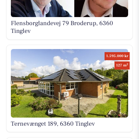
Flensborglandevej 79 Broderup, 6360
Tinglev
1.595.000 kr
2
127 m
Ternevænget 189, 6360 Tinglev