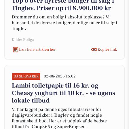
Top 6 over dyreste boliger til salg i
Tinglev. Priser op til 8.900.000 kr
Drømmer du om en bolig i absolut topklasse? Vi
har samlet de dyreste boliger, der lige nu er til salg i
Tinglev.
Kilde: Boliga
Læs hele artiklen her
Kopiér link
02-08-2026 16:02
DAGLIGVARER
Lambi toiletpapir til 16 kr. og
Cheasy yoghurt til 10 kr. - se ugens
lokale tilbud
Vi har kigget på denne uges tilbudsaviser for
dagligvarebutikker i Tinglev og fundet nogle
fantastiske tilbud. Her er et udpluk af de bedste
tilbud fra Coop365 og SuperBrugsen.