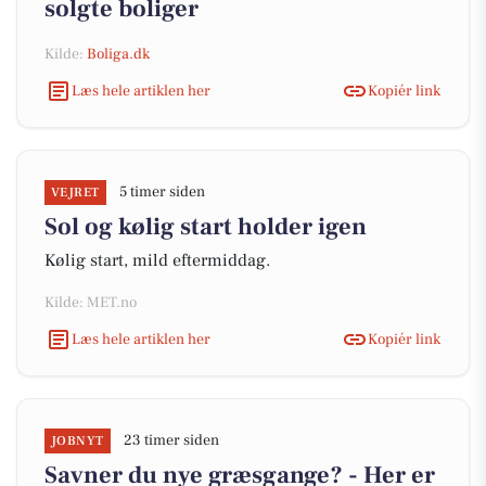
solgte boliger
Kilde:
Boliga.dk
Læs hele artiklen her
Kopiér link
5 timer siden
VEJRET
Sol og kølig start holder igen
Kølig start, mild eftermiddag.
Kilde: MET.no
Læs hele artiklen her
Kopiér link
23 timer siden
JOBNYT
Savner du nye græsgange? - Her er