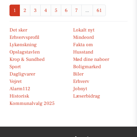
1
2
3
4
5
6
7
...
61
Det sker
Lokalt nyt
Erhvervsprofil
Mindeord
Lykønskning
Fakta om
Opslagstavlen
Husstand
Krop & Sundhed
Mød dine naboer
Sport
Boligmarked
Dagligvarer
Biler
Vejret
Erhverv
Alarm112
Jobnyt
Historisk
Læserbidrag
Kommunalvalg 2025