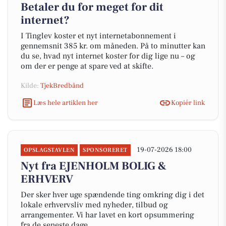
Betaler du for meget for dit
internet?
I Tinglev koster et nyt internetabonnement i
gennemsnit 385 kr. om måneden. På to minutter kan
du se, hvad nyt internet koster for dig lige nu – og
om der er penge at spare ved at skifte.
Kilde:
TjekBredbånd
Læs hele artiklen her
Kopiér link
19-07-2026 18:00
OPSLAGSTAVLEN
SPONSORERET
Nyt fra EJENHOLM BOLIG &
ERHVERV
Der sker hver uge spændende ting omkring dig i det
lokale erhvervsliv med nyheder, tilbud og
arrangementer. Vi har lavet en kort opsummering
fra de seneste dage