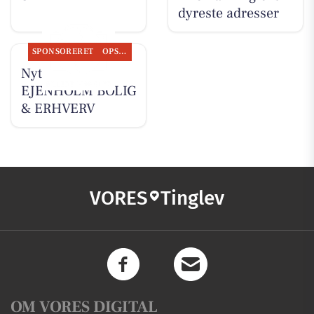
dyreste adresser
SPONSORERET
OPSLAGSTAVLEN
Nyt fra
EJENHOLM BOLIG
& ERHVERV
VORES
Tinglev
OM VORES DIGITAL