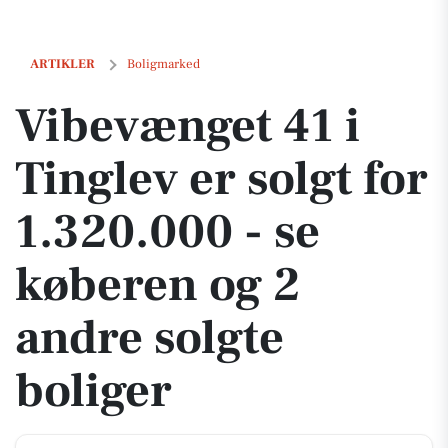
Vibevænget 41 i Tinglev er solgt for 1.320.000 - se køberen og 2 andre
ARTIKLER
Boligmarked
Vibevænget 41 i
Tinglev er solgt for
1.320.000 - se
køberen og 2
andre solgte
boliger