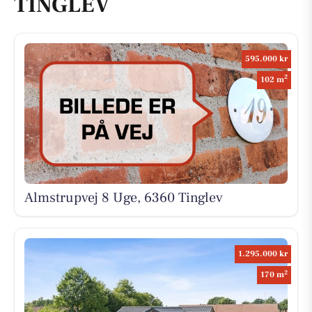
TINGLEV
595.000 kr
2
102 m
Almstrupvej 8 Uge, 6360 Tinglev
1.295.000 kr
2
170 m