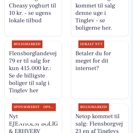
Cheasy yoghurt til
kommet til salg
10 kr. - se ugens
denne uge i
lokale tilbud
Tinglev - se
boligerne her.
BOLIGMARKED
LOKALT NYT
Flensborglandevej
Betaler du for
79 er til salg for
meget for dit
kun 415.000 kr.:
internet?
Se de billigste
boliger til salg i
Tinglev her
SPONSORERET
OPSLAGSTAVLEN
BOLIGMARKED
Nyt fra
Netop kommet til
EJENHOLM BOLIG
salg: Flensborgvej
& ERHVERV
21 en af Tinglevs