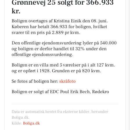
Grønnevej 25 solgt for 366.933
kr.
Boligen overtages af Kristina Einik den 08. juni.
Køberen har betalt 366.933 for boligen, hvilket
svarer til en pris på 2.889 pr kvm.
Den offentlige ejendomsvurdering lyder på 540.000
og boligen er derfor handlet til 32% under den
offentlige ejendomsvurdering.
Boligen er en villa med 5 værelser på i alt 127 kvm.
og er opført i 1928.
Grunden er på 820 kvm.
Se fotos af boligen her:
skråfoto
Boligen er solgt af EDC Poul Erik Bech, Rødekro
Data er automatisk hentet fra eksterne kilder, herunder
Boliga.dk.
Kilde:
Boliga.dk