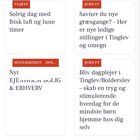
VEJRET
JOBNYT
Solrig dag med
Savner du nye
frisk luft og lune
græsgange? - Her
timer
er nye ledige
stillinger i Tinglev
og omegn
SPONSORERET
OPSLAGSTAVLEN
JOBNYT
Nyt fra
Bliv dagplejer i
EJENHOLM BOLIG
Tinglev/Bolderslev
& ERHVERV
– skab en tryg og
stimulerende
hverdag for de
mindste børn
hjemme hos dig
selv