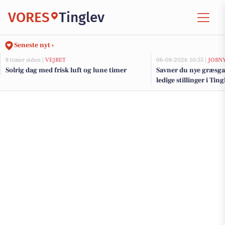
VORES
Tinglev
Seneste nyt ›
8 timer siden |
VEJRET
06-08-2026 10:55 |
JOBN
Solrig dag med frisk luft og lune timer
Savner du nye græsga
ledige stillinger i Ti