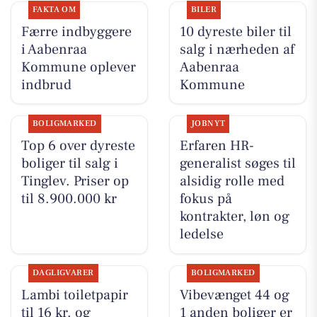
FAKTA OM
BILER
Færre indbyggere
10 dyreste biler til
i Aabenraa
salg i nærheden af
Kommune oplever
Aabenraa
indbrud
Kommune
BOLIGMARKED
JOBNYT
Top 6 over dyreste
Erfaren HR-
boliger til salg i
generalist søges til
Tinglev. Priser op
alsidig rolle med
til 8.900.000 kr
fokus på
kontrakter, løn og
ledelse
DAGLIGVARER
BOLIGMARKED
Lambi toiletpapir
Vibevænget 44 og
til 16 kr. og
1 anden boliger er