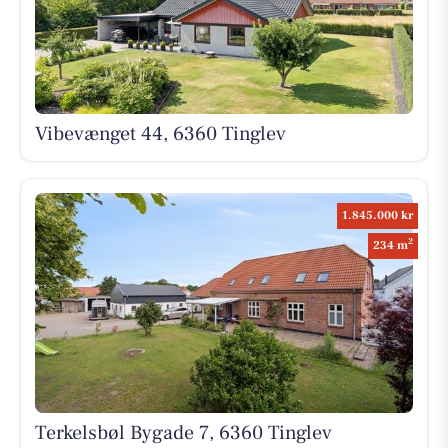
Vibevænget 44, 6360 Tinglev
1.845.000 kr
2
234 m
Terkelsbøl Bygade 7, 6360 Tinglev