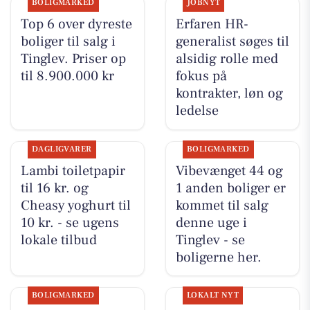
BOLIGMARKED
JOBNYT
Top 6 over dyreste
Erfaren HR-
boliger til salg i
generalist søges til
Tinglev. Priser op
alsidig rolle med
til 8.900.000 kr
fokus på
kontrakter, løn og
ledelse
DAGLIGVARER
BOLIGMARKED
Lambi toiletpapir
Vibevænget 44 og
til 16 kr. og
1 anden boliger er
Cheasy yoghurt til
kommet til salg
10 kr. - se ugens
denne uge i
lokale tilbud
Tinglev - se
boligerne her.
BOLIGMARKED
LOKALT NYT