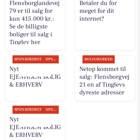
Flensborglandevej
Betaler du for
79 er til salg for
meget for dit
kun 415.000 kr.:
internet?
Se de billigste
boliger til salg i
Tinglev her
SPONSORERET
OPSLAGSTAVLEN
BOLIGMARKED
Nyt fra
Netop kommet til
EJENHOLM BOLIG
salg: Flensborgvej
& ERHVERV
21 en af Tinglevs
dyreste adresser
SPONSORERET
OPSLAGSTAVLEN
Nyt fra
EJENHOLM BOLIG
& ERHVERV