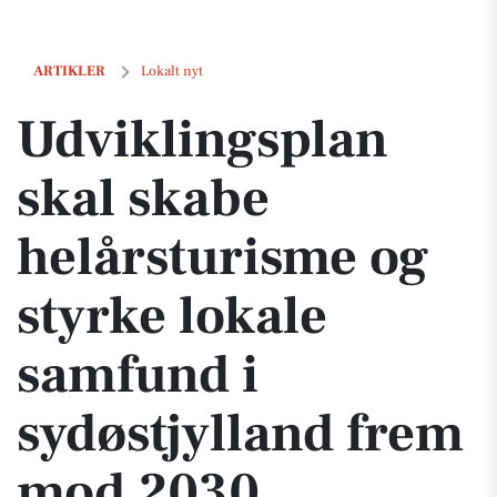
Udviklingsplan skal skabe helårsturisme og styrke lokale samfund i 
ARTIKLER
Lokalt nyt
Udviklingsplan
skal skabe
helårsturisme og
styrke lokale
samfund i
sydøstjylland frem
mod 2030