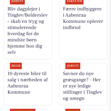
JOBNYT
FAKTA OM
Bliv dagplejer i
Færre indbyggere
Tinglev/Bolderslev
i Aabenraa
– skab en tryg og
Kommune oplever
stimulerende
indbrud
hverdag for de
mindste børn
hjemme hos dig
selv
BILER
JOBNYT
10 dyreste biler til
Savner du nye
salg i nærheden af
græsgange? - Her
Aabenraa
er nye ledige
Kommune
stillinger i Tinglev
og omegn