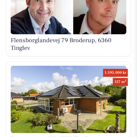
Flensborglandevej 79 Broderup, 6360
Tinglev
1.595.000 kr
2
127 m