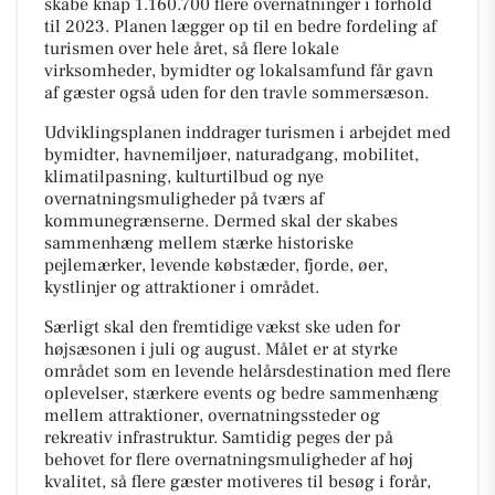
skabe knap 1.160.700 flere overnatninger i forhold
til 2023. Planen lægger op til en bedre fordeling af
turismen over hele året, så flere lokale
virksomheder, bymidter og lokalsamfund får gavn
af gæster også uden for den travle sommersæson.
Udviklingsplanen inddrager turismen i arbejdet med
bymidter, havnemiljøer, naturadgang, mobilitet,
klimatilpasning, kulturtilbud og nye
overnatningsmuligheder på tværs af
kommunegrænserne. Dermed skal der skabes
sammenhæng mellem stærke historiske
pejlemærker, levende købstæder, fjorde, øer,
kystlinjer og attraktioner i området.
Særligt skal den fremtidige vækst ske uden for
højsæsonen i juli og august. Målet er at styrke
området som en levende helårsdestination med flere
oplevelser, stærkere events og bedre sammenhæng
mellem attraktioner, overnatningssteder og
rekreativ infrastruktur. Samtidig peges der på
behovet for flere overnatningsmuligheder af høj
kvalitet, så flere gæster motiveres til besøg i forår,