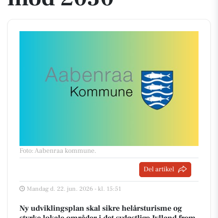
Foto: Aabenraa kommune
.
Del artikel
Mandag d. 22. jun. 2026 - kl. 15:51
Ny udviklingsplan skal sikre helårsturisme og
styrke lokale områder i det sydøstlige Jylland frem