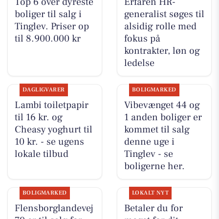
Top 6 over dyreste
Erfaren HR-
boliger til salg i
generalist søges til
Tinglev. Priser op
alsidig rolle med
til 8.900.000 kr
fokus på
kontrakter, løn og
ledelse
DAGLIGVARER
BOLIGMARKED
Lambi toiletpapir
Vibevænget 44 og
til 16 kr. og
1 anden boliger er
Cheasy yoghurt til
kommet til salg
10 kr. - se ugens
denne uge i
lokale tilbud
Tinglev - se
boligerne her.
BOLIGMARKED
LOKALT NYT
Flensborglandevej
Betaler du for