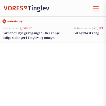
VORES
Tinglev
Seneste nyt ›
9 timer siden |
JOBNYT
14 timer siden |
VEJRET
Savner du nye græsgange? - Her er nye
Sol og blæst i dag
ledige stillinger i Tinglev og omegn