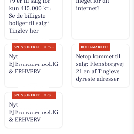
79 er til salg for
meget for dit
kun 415.000 kr.:
internet?
Se de billigste
boliger til salg i
Tinglev her
SPONSORERET
OPSLAGSTAVLEN
BOLIGMARKED
Nyt fra
Netop kommet til
EJENHOLM BOLIG
salg: Flensborgvej
& ERHVERV
21 en af Tinglevs
dyreste adresser
SPONSORERET
OPSLAGSTAVLEN
Nyt fra
EJENHOLM BOLIG
& ERHVERV