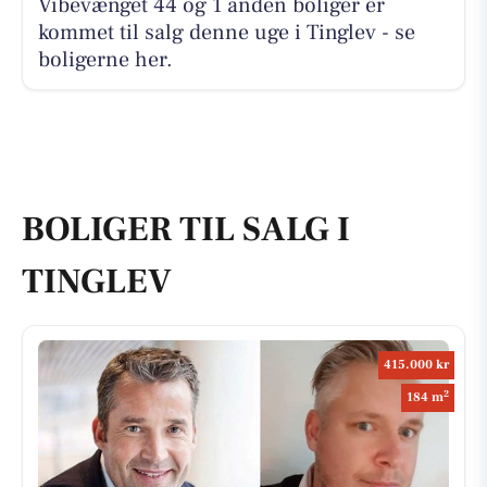
Vibevænget 44 og 1 anden boliger er
kommet til salg denne uge i Tinglev - se
boligerne her.
BOLIGER TIL SALG I
TINGLEV
415.000 kr
2
184 m