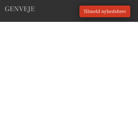
GENVEJE
Tilmeld nyhedsbrev
Seneste nyt fra Tinglev
Vores lokale erhverv
Kalenderen for Tinglev
Fakta om Tinglev
Erhvervsartikler
Aabenraa Kommune
Få en gratis salgsvurdering
Sponsoreret indhold
Vores Digital © 2026
Kontakt VORES Digital
CVR: 41179082