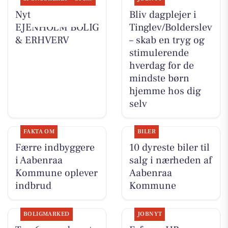
Nyt fra
Bliv dagplejer i
EJENHOLM BOLIG
Tinglev/Bolderslev
& ERHVERV
– skab en tryg og
stimulerende
hverdag for de
mindste børn
hjemme hos dig
selv
FAKTA OM
BILER
Færre indbyggere
10 dyreste biler til
i Aabenraa
salg i nærheden af
Kommune oplever
Aabenraa
indbrud
Kommune
BOLIGMARKED
JOBNYT