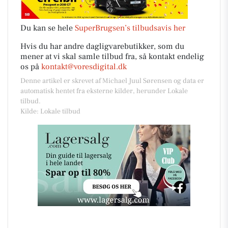
Du kan se hele
SuperBrugsen’s tilbudsavis her
Hvis du har andre dagligvarebutikker, som du
mener at vi skal samle tilbud fra, så kontakt endelig
os på
kontakt@voresdigital.dk
Denne artikel er skrevet af Michael Juul Sørensen og data er
automatisk hentet fra eksterne kilder, herunder Lokale
tilbud.
Kilde: Lokale tilbud