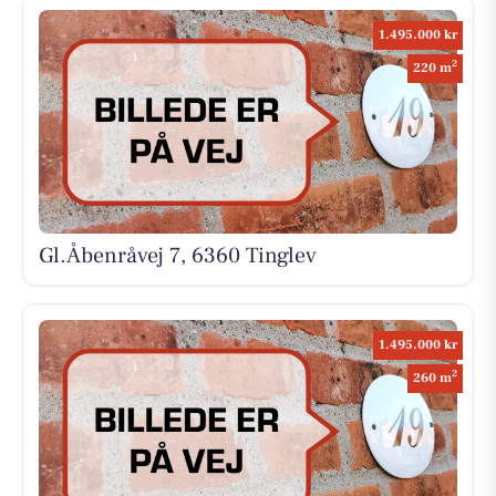
1.495.000 kr
2
220 m
Gl.Åbenråvej 7, 6360 Tinglev
1.495.000 kr
2
260 m