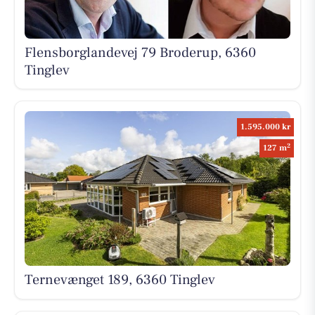
Flensborglandevej 79 Broderup, 6360
Tinglev
1.595.000 kr
2
127 m
Ternevænget 189, 6360 Tinglev