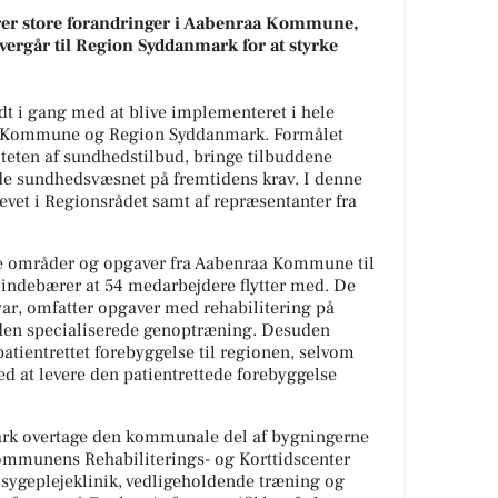
r store forandringer i Aabenraa Kommune,
ergår til Region Syddanmark for at styrke
 i gang med at blive implementeret i hele
aa Kommune og Region Syddanmark. Formålet
teten af sundhedstilbud, bringe tilbuddene
de sundhedsvæsnet på fremtidens krav. I denne
revet i Regionsrådet samt af repræsentanter fra
ere områder og opgaver fra Aabenraa Kommune til
indebærer at 54 medarbejdere flytter med. De
svar, omfatter opgaver med rehabilitering på
 den specialiserede genoptræning. Desuden
tientrettet forebyggelse til regionen, selvom
 at levere den patientrettede forebyggelse
mark overtage den kommunale del af bygningerne
ommunens Rehabiliterings- og Korttidscenter
ygeplejeklinik, vedligeholdende træning og