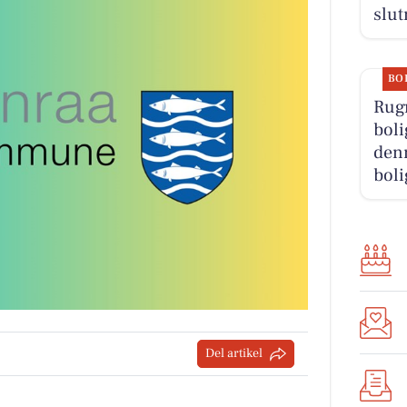
slut
BO
Rug
boli
denn
boli
Del artikel