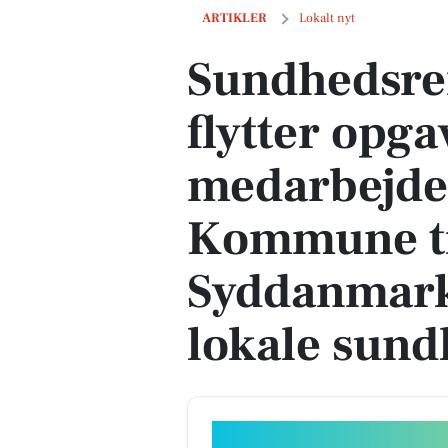
Sundhedsreformen 2024 flytter opgave
ARTIKLER
Lokalt nyt
Sundhedsre
flytter opga
medarbejde
Kommune ti
Syddanmark 
lokale sund