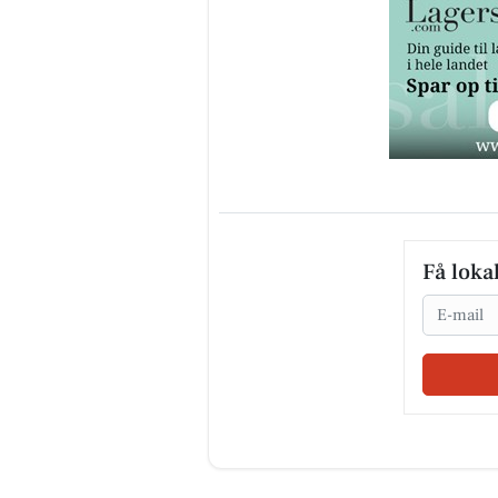
Få loka
Email