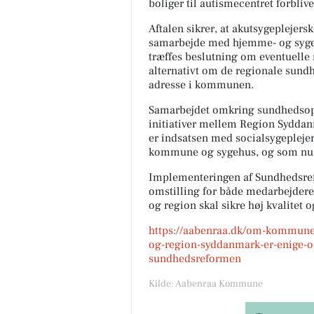
boliger til autismecentret forblive
Aftalen sikrer, at akutsygeplejers
samarbejde med hjemme- og sygep
træffes beslutning om eventuelle 
alternativt om de regionale sund
adresse i kommunen.
Samarbejdet omkring sundhedsopg
initiativer mellem Region Sydd
er indsatsen med socialsygepleje
kommune og sygehus, og som nu 
Implementeringen af Sundhedsre
omstilling for både medarbejde
og region skal sikre høj kvalitet 
https://aabenraa.dk/om-kommune
og-region-syddanmark-er-enige-o
sundhedsreformen
Kilde: Aabenraa Kommune