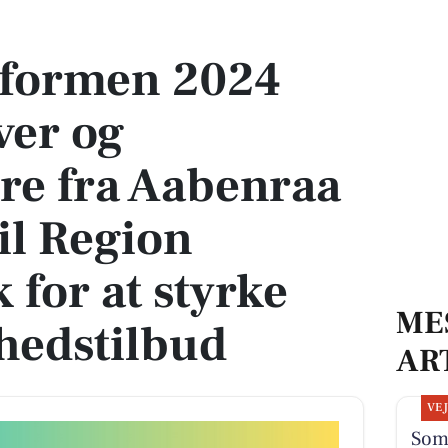
r og medarbejdere fra Aabenraa Kommune til Region Syddanmark for at styrke 
formen 2024
ver og
re fra Aabenraa
l Region
for at styrke
ME
hedstilbud
AR
VE
Som