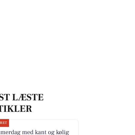
lokale sundhedstilbud
ST LÆSTE
TIKLER
JRET
merdag med kant og kølig