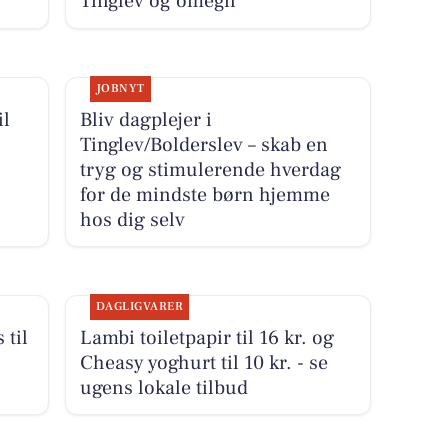
Tinglev og omegn
JOBNYT
il
Bliv dagplejer i
Tinglev/Bolderslev – skab en
tryg og stimulerende hverdag
for de mindste børn hjemme
hos dig selv
DAGLIGVARER
 til
Lambi toiletpapir til 16 kr. og
Cheasy yoghurt til 10 kr. - se
ugens lokale tilbud