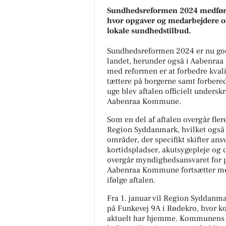
Sundhedsreformen 2024 medføre
hvor opgaver og medarbejdere ov
lokale sundhedstilbud.
Sundhedsreformen 2024 er nu godt
landet, herunder også i Aabenr
med reformen er at forbedre kvali
tættere på borgerne samt forbere
uge blev aftalen officielt undersk
Aabenraa Kommune.
Som en del af aftalen overgår fl
Region Syddanmark, hvilket også 
områder, der specifikt skifter an
kortidspladser, akutsygepleje og
overgår myndighedsansvaret for pa
Aabenraa Kommune fortsætter med
ifølge aftalen.
Fra 1. januar vil Region Syddan
på Funkevej 9A i Rødekro, hvor k
aktuelt har hjemme. Kommunens s