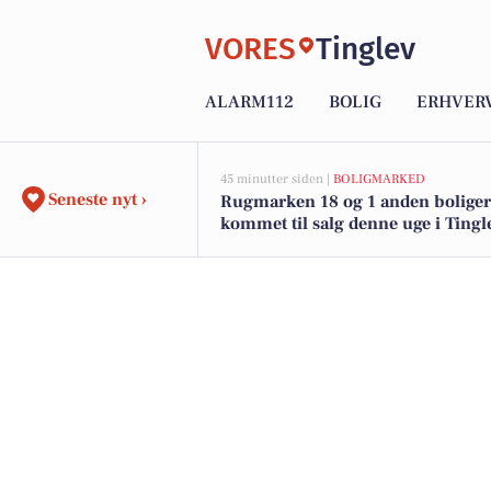
VORES
Tinglev
ALARM112
BOLIG
ERHVER
45 minutter siden |
BOLIGMARKED
Seneste nyt ›
Rugmarken 18 og 1 anden boliger
kommet til salg denne uge i Tingle
boligerne her.