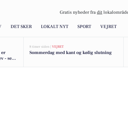
Gratis nyheder fra
dit
lokalområde
V
DET SKER
LOKALT NYT
SPORT
VEJRET
8 timer siden |
VEJRET
 er
Sommerdag med kant og kølig slutning
v - se