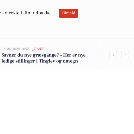
 -
direkte i din indbakke
Tilmeld
06-08-2026 10:55 |
JOBNYT
05-08-2026 13:01
‹
›
Savner du nye græsgange? - Her er nye
Top 6 over dy
ledige stillinger i Tinglev og omegn
Tinglev. Pris