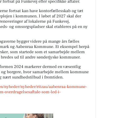
r fortsat på Funkevej efter specifikke aftaler.
kerne fortsat kan have kontorfællesskab og tæt
lejen i kommunen. I løbet af 2027 skal der
renoveringer af lokalerne på Funkevej,
heds- og omsorgspladser skal etableres på en ny
averne bygger videre på mange års fælles
anmark og Aabenraa Kommune. Et eksempel herpå
rsker, som startede som et samarbejde mellem
bredes ud til andre sønderjyske kommuner.
formen 2024 markerer dermed en væsentlig
re og borgere, hvor samarbejde mellem kommune
og nært sundhedstilbud i fremtiden.
n/nyheder/nyheder/ritzau/aabenraa-kommune-
m-overdragelsesaftale-som-led-i-