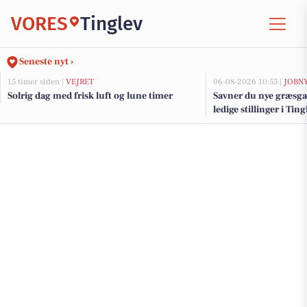
VORES
Tinglev
Seneste nyt ›
15 timer siden |
VEJRET
06-08-2026 10:55 |
JOBN
Solrig dag med frisk luft og lune timer
Savner du nye græsga
ledige stillinger i Ti