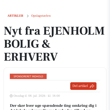
Nyt fra EJENHOLM BOLIG & ERHVERV
ARTIKLER
Opslagstavlen
Nyt fra EJENHOLM
BOLIG &
ERHVERV
Del artikel
Onsdag d. 08. jul. 2026 - kl. 18:00
Der sker hver uge spændende ting omkring dig i