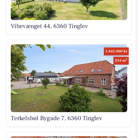
Vibevænget 44, 6360 Tinglev
1.845.000 kr
2
234 m
Terkelsbøl Bygade 7, 6360 Tinglev