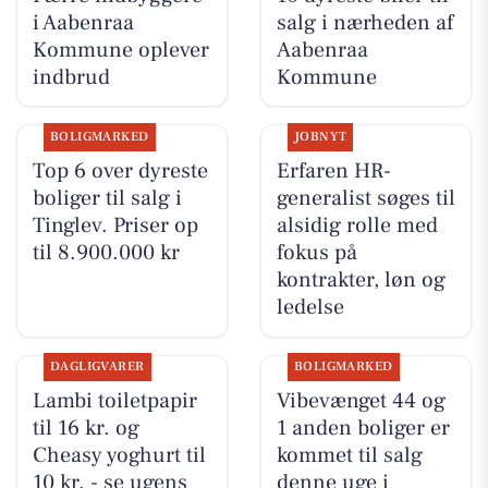
i Aabenraa
salg i nærheden af
Kommune oplever
Aabenraa
indbrud
Kommune
BOLIGMARKED
JOBNYT
Top 6 over dyreste
Erfaren HR-
boliger til salg i
generalist søges til
Tinglev. Priser op
alsidig rolle med
til 8.900.000 kr
fokus på
kontrakter, løn og
ledelse
DAGLIGVARER
BOLIGMARKED
Lambi toiletpapir
Vibevænget 44 og
til 16 kr. og
1 anden boliger er
Cheasy yoghurt til
kommet til salg
10 kr. - se ugens
denne uge i