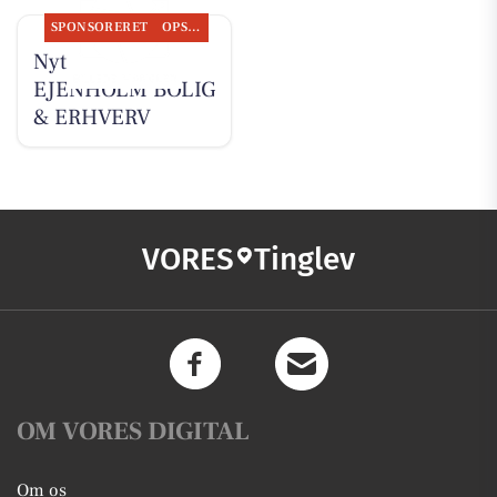
SPONSORERET
OPSLAGSTAVLEN
Nyt fra
EJENHOLM BOLIG
& ERHVERV
VORES
Tinglev
OM VORES DIGITAL
Om os