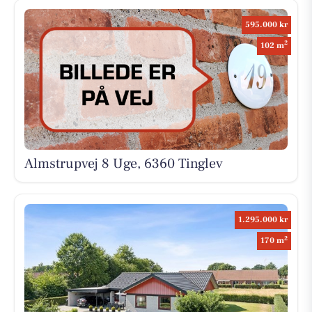
595.000 kr
2
102 m
Almstrupvej 8 Uge, 6360 Tinglev
1.295.000 kr
2
170 m