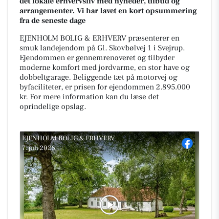
det lokale erhvervsliv med nyheder, tilbud og
arrangementer. Vi har lavet en kort opsummering
fra de seneste dage
EJENHOLM BOLIG & ERHVERV præsenterer en
smuk landejendom på Gl. Skovbølvej 1 i Svejrup.
Ejendommen er gennemrenoveret og tilbyder
moderne komfort med jordvarme, en stor have og
dobbeltgarage. Beliggende tæt på motorvej og
byfaciliteter, er prisen for ejendommen 2.895.000
kr. For mere information kan du læse det
oprindelige opslag.
EJENHOLM BOLIG & ERHVERV
7. juli 2026