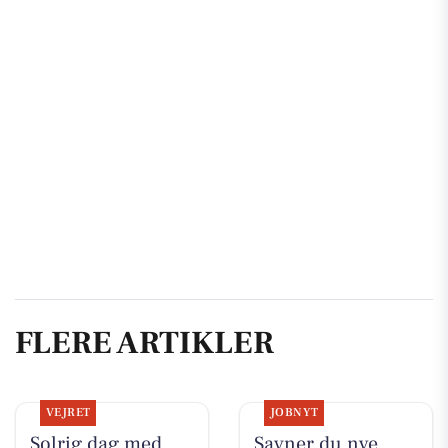
FLERE ARTIKLER
VEJRET
JOBNYT
Solrig dag med
Savner du nye