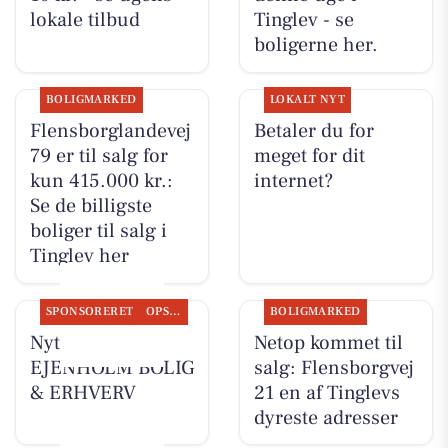
lokale tilbud
Tinglev - se
boligerne her.
BOLIGMARKED
LOKALT NYT
Flensborglandevej
Betaler du for
79 er til salg for
meget for dit
kun 415.000 kr.:
internet?
Se de billigste
boliger til salg i
Tinglev her
SPONSORERET
OPSLAGSTAVLEN
BOLIGMARKED
Nyt fra
Netop kommet til
EJENHOLM BOLIG
salg: Flensborgvej
& ERHVERV
21 en af Tinglevs
dyreste adresser