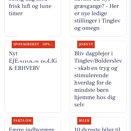
frisk luft og lune
græsgange? - Her
timer
er nye ledige
stillinger i Tinglev
og omegn
SPONSORERET
OPSLAGSTAVLEN
JOBNYT
Nyt fra
Bliv dagplejer i
EJENHOLM BOLIG
Tinglev/Bolderslev
& ERHVERV
– skab en tryg og
stimulerende
hverdag for de
mindste børn
hjemme hos dig
selv
FAKTA OM
BILER
Færre indbyggere
10 dyreste biler til