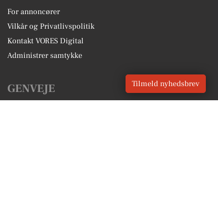
For annoncører
Vilkår og Privatlivspolitik
Kontakt VORES Digital
Administrer samtykke
Tilmeld nyhedsbrev
GENVEJE
Seneste nyt fra Tinglev
Vores lokale erhverv
Kalenderen for Tinglev
Fakta om Tinglev
Erhvervsartikler
Aabenraa Kommune
Få en gratis salgsvurdering
Sponsoreret indhold