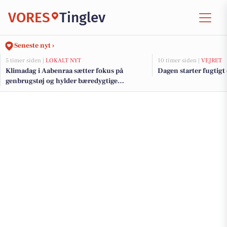
VORES
Tinglev
Seneste nyt ›
5 timer siden |
LOKALT NYT
10 timer siden |
VEJRET
Klimadag i Aabenraa sætter fokus på
Dagen starter fugtigt
genbrugstøj og hylder bæredygtige
initiativer med klimapris