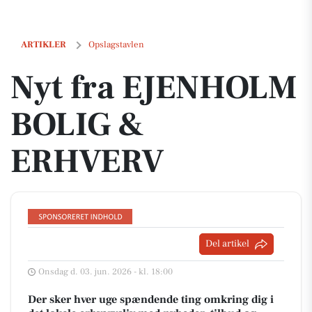
Nyt fra EJENHOLM BOLIG & ERHVERV
ARTIKLER
Opslagstavlen
Nyt fra EJENHOLM
BOLIG &
ERHVERV
Del artikel
Onsdag d. 03. jun. 2026 - kl. 18:00
Der sker hver uge spændende ting omkring dig i