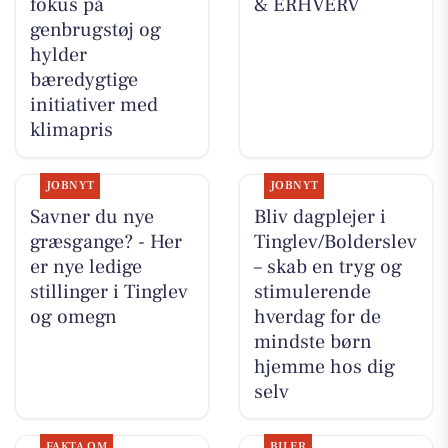
fokus på
& ERHVERV
genbrugstøj og
hylder
bæredygtige
initiativer med
klimapris
JOBNYT
JOBNYT
Savner du nye
Bliv dagplejer i
græsgange? - Her
Tinglev/Bolderslev
er nye ledige
– skab en tryg og
stillinger i Tinglev
stimulerende
og omegn
hverdag for de
mindste børn
hjemme hos dig
selv
FAKTA OM
BILER