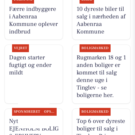
Færre indbyggere
10 dyreste biler til
i Aabenraa
salg i nærheden af
Kommune oplever
Aabenraa
indbrud
Kommune
VEJRET
BOLIGMARKED
Dagen starter
Rugmarken 18 og 1
fugtigt og ender
anden boliger er
mildt
kommet til salg
denne uge i
Tinglev - se
boligerne her.
SPONSORERET
OPSLAGSTAVLEN
BOLIGMARKED
Nyt fra
Top 6 over dyreste
EJENHOLM BOLIG
boliger til salg i