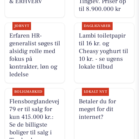
& ERHVERV
Tinglev. Priser op
til 8.900.000 kr
JOBNYT
DAGLIGVARER
Erfaren HR-
Lambi toiletpapir
generalist søges til
til 16 kr. og
alsidig rolle med
Cheasy yoghurt til
fokus på
10 kr. - se ugens
kontrakter, løn og
lokale tilbud
ledelse
BOLIGMARKED
LOKALT NYT
Flensborglandevej
Betaler du for
79 er til salg for
meget for dit
kun 415.000 kr.:
internet?
Se de billigste
boliger til salg i