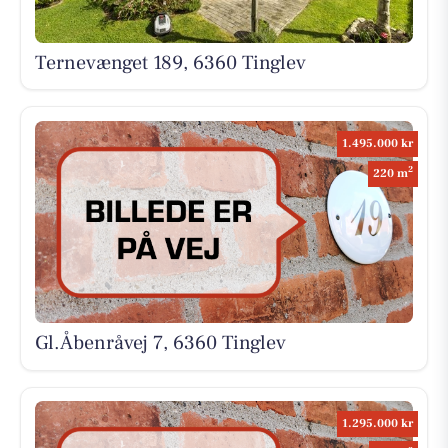
Ternevænget 189, 6360 Tinglev
1.495.000 kr
2
220 m
Gl.Åbenråvej 7, 6360 Tinglev
1.295.000 kr