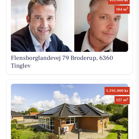
415.000 kr
2
184 m
Flensborglandevej 79 Broderup, 6360
Tinglev
1.595.000 kr
2
127 m