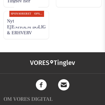
Tinglev her
SPONSORERET
OPSLAGSTAVLEN
Nyt fra
EJENHOLM BOLIG
& ERHVERV
VORES
Tinglev
OM VORES DIGITAL