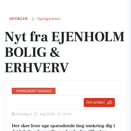
Nyt fra EJENHOLM BOLIG & ERHVERV
ARTIKLER
Opslagstavlen
Nyt fra EJENHOLM
BOLIG &
ERHVERV
Del artikel
Onsdag d. 27. maj 2026 - kl. 18:01
Der sker hver uge spændende ting omkring dig i