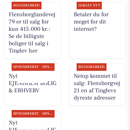
BOLIGMARKED
LOKALT NYT
Flensborglandevej
Betaler du for
79 er til salg for
meget for dit
kun 415.000 kr.:
internet?
Se de billigste
boliger til salg i
Tinglev her
SPONSORERET
OPSLAGSTAVLEN
BOLIGMARKED
Nyt fra
Netop kommet til
EJENHOLM BOLIG
salg: Flensborgvej
& ERHVERV
21 en af Tinglevs
dyreste adresser
SPONSORERET
OPSLAGSTAVLEN
Nyt fra
EJENHOLM BOLIG