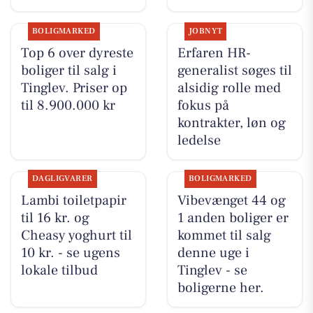
BOLIGMARKED
JOBNYT
Top 6 over dyreste
Erfaren HR-
boliger til salg i
generalist søges til
Tinglev. Priser op
alsidig rolle med
til 8.900.000 kr
fokus på
kontrakter, løn og
ledelse
DAGLIGVARER
BOLIGMARKED
Lambi toiletpapir
Vibevænget 44 og
til 16 kr. og
1 anden boliger er
Cheasy yoghurt til
kommet til salg
10 kr. - se ugens
denne uge i
lokale tilbud
Tinglev - se
boligerne her.