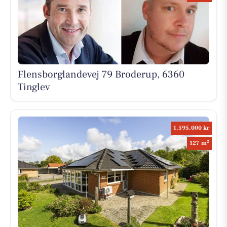
Flensborglandevej 79 Broderup, 6360
Tinglev
1.595.000 kr
2
127 m