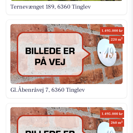
Ternevænget 189, 6360 Tinglev
1.495.000 kr
2
220 m
Gl.Åbenråvej 7, 6360 Tinglev
1.495.000 kr
2
260 m