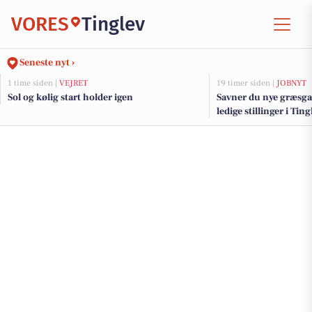
VORES
Tinglev
Seneste nyt ›
1 time siden |
VEJRET
19 timer siden |
JOBNYT
Sol og kølig start holder igen
Savner du nye græsga
ledige stillinger i Ti