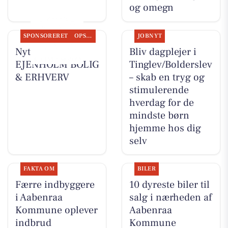
og omegn
SPONSORERET
OPSLAGSTAVLEN
JOBNYT
Nyt fra
Bliv dagplejer i
EJENHOLM BOLIG
Tinglev/Bolderslev
& ERHVERV
– skab en tryg og
stimulerende
hverdag for de
mindste børn
hjemme hos dig
selv
FAKTA OM
BILER
Færre indbyggere
10 dyreste biler til
i Aabenraa
salg i nærheden af
Kommune oplever
Aabenraa
indbrud
Kommune