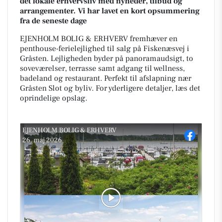
det lokale erhvervsliv med nyheder, tilbud og
arrangementer. Vi har lavet en kort opsummering
fra de seneste dage
EJENHOLM BOLIG & ERHVERV fremhæver en
penthouse-ferielejlighed til salg på Fiskenæsvej i
Gråsten. Lejligheden byder på panoramaudsigt, to
soveværelser, terrasse samt adgang til wellness,
badeland og restaurant. Perfekt til afslapning nær
Gråsten Slot og byliv. For yderligere detaljer, læs det
oprindelige opslag.
EJENHOLM BOLIG & ERHVERV
26. maj 2026