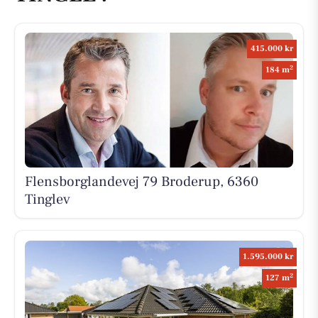
415.000 kr
2
184 m
Flensborglandevej 79 Broderup, 6360
Tinglev
1.595.000 kr
2
127 m