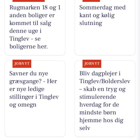
Rugmarken 18 og 1
Sommerdag med
anden boliger er
kant og kølig
kommet til salg
slutning
denne uge i
Tinglev - se
boligerne her.
JOBNYT
JOBNYT
Savner du nye
Bliv dagplejer i
græsgange? - Her
Tinglev/Bolderslev
er nye ledige
– skab en tryg og
stillinger i Tinglev
stimulerende
og omegn
hverdag for de
mindste børn
hjemme hos dig
selv