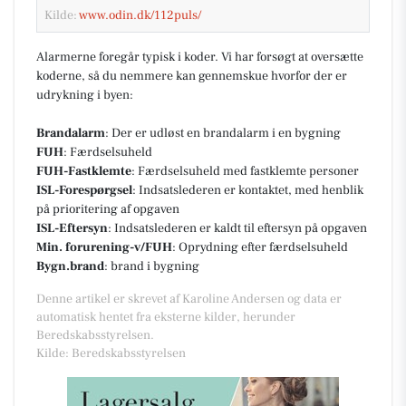
Kilde:
www.odin.dk/112puls/
Alarmerne foregår typisk i koder. Vi har forsøgt at oversætte
koderne, så du nemmere kan gennemskue hvorfor der er
udrykning i byen:
Brandalarm
: Der er udløst en brandalarm i en bygning
FUH
: Færdselsuheld
FUH-Fastklemte
: Færdselsuheld med fastklemte personer
ISL-Forespørgsel
: Indsatslederen er kontaktet, med henblik
på prioritering af opgaven
ISL-Eftersyn
: Indsatslederen er kaldt til eftersyn på opgaven
Min. forurening-v/FUH
: Oprydning efter færdselsuheld
Bygn.brand
: brand i bygning
Denne artikel er skrevet af Karoline Andersen og data er
automatisk hentet fra eksterne kilder, herunder
Beredskabsstyrelsen.
Kilde: Beredskabsstyrelsen