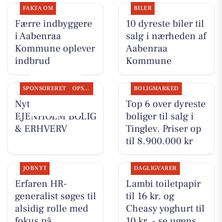
FAKTA OM
BILER
Færre indbyggere
10 dyreste biler til
i Aabenraa
salg i nærheden af
Kommune oplever
Aabenraa
indbrud
Kommune
SPONSORERET
OPSLAGSTAVLEN
BOLIGMARKED
Nyt fra
Top 6 over dyreste
EJENHOLM BOLIG
boliger til salg i
& ERHVERV
Tinglev. Priser op
til 8.900.000 kr
JOBNYT
DAGLIGVARER
Erfaren HR-
Lambi toiletpapir
generalist søges til
til 16 kr. og
alsidig rolle med
Cheasy yoghurt til
fokus på
10 kr. - se ugens