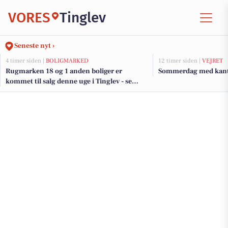
VORES
Tinglev
Seneste nyt ›
4 timer siden |
BOLIGMARKED
12 timer siden |
VEJRET
Rugmarken 18 og 1 anden boliger er
Sommerdag med kant 
kommet til salg denne uge i Tinglev - se
boligerne her.