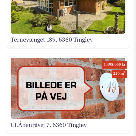
Ternevænget 189, 6360 Tinglev
1.495.000 kr
2
220 m
Gl.Åbenråvej 7, 6360 Tinglev