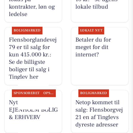
kontrakter, løn og
lokale tilbud
ledelse
BOLIGMARKED
LOKALT NYT
Flensborglandevej
Betaler du for
79 er til salg for
meget for dit
kun 415.000 kr.:
internet?
Se de billigste
boliger til salg i
Tinglev her
SPONSORERET
OPSLAGSTAVLEN
BOLIGMARKED
Nyt fra
Netop kommet til
EJENHOLM BOLIG
salg: Flensborgvej
& ERHVERV
21 en af Tinglevs
dyreste adresser