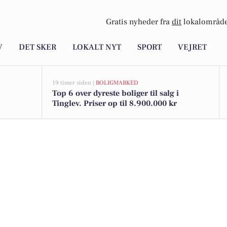
Gratis nyheder fra
dit
lokalområde
V
DET SKER
LOKALT NYT
SPORT
VEJRET
19 timer siden |
BOLIGMARKED
Top 6 over dyreste boliger til salg i
Tinglev. Priser op til 8.900.000 kr