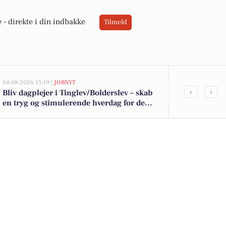
 -
direkte i din indbakke
Tilmeld
04-08-2026 15:19 |
JOBNYT
03-08-2026 12:2
‹
›
Bliv dagplejer i Tinglev/Bolderslev – skab
Erfaren HR-ge
en tryg og stimulerende hverdag for de
rolle med fo
mindste børn hjemme hos dig selv
ledelse