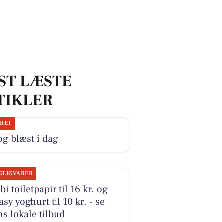
ST LÆSTE
TIKLER
JRET
og blæst i dag
GLIGVARER
i toiletpapir til 16 kr. og
sy yoghurt til 10 kr. - se
s lokale tilbud