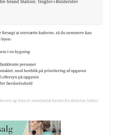
re brand Station: Tinglev+Bolderslev
ar forsøgt at oversætte koderne, så du nemmere kan
 byen:
larm i en bygning
fastklemte personer
ontaktet, med henblik på prioritering af opgaven
til eftersyn på opgaven
fter færdselsuheld
dersen og data er automatisk hentet fra eksterne kilder,