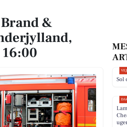
land, mandag, kl. 16:00
 Brand &
derjylland,
ME
 16:00
AR
VE
Sol 
DA
Lamb
Chea
ugen