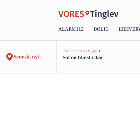
VORES
Tinglev
ALARM112
BOLIG
ERHVER
2 timer siden |
VEJRET
Seneste nyt ›
Sol og blæst i dag