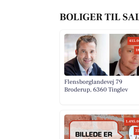
BOLIGER TIL SA
415.0
1
Flensborglandevej 79
Broderup, 6360 Tinglev
1.495.0
2