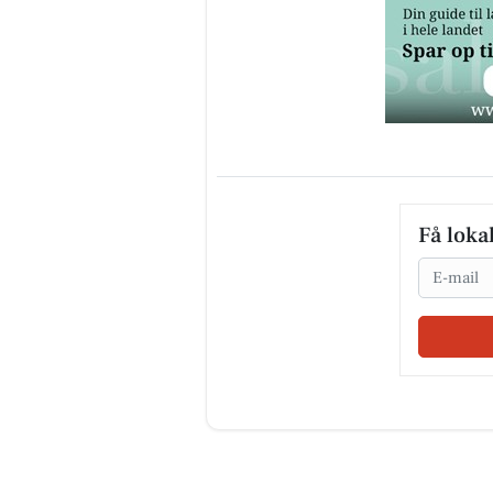
Få loka
Email