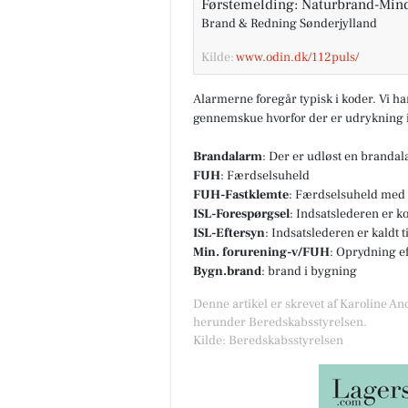
Førstemelding: Naturbrand-Mind
Brand & Redning Sønderjylland
Kilde:
www.odin.dk/112puls/
Alarmerne foregår typisk i koder. Vi h
gennemskue hvorfor der er udrykning i
Brandalarm
: Der er udløst en branda
FUH
: Færdselsuheld
FUH-Fastklemte
: Færdselsuheld med 
ISL-Forespørgsel
: Indsatslederen er k
ISL-Eftersyn
: Indsatslederen er kaldt 
Min. forurening-v/FUH
: Oprydning e
Bygn.brand
: brand i bygning
Denne artikel er skrevet af Karoline An
herunder Beredskabsstyrelsen.
Kilde: Beredskabsstyrelsen