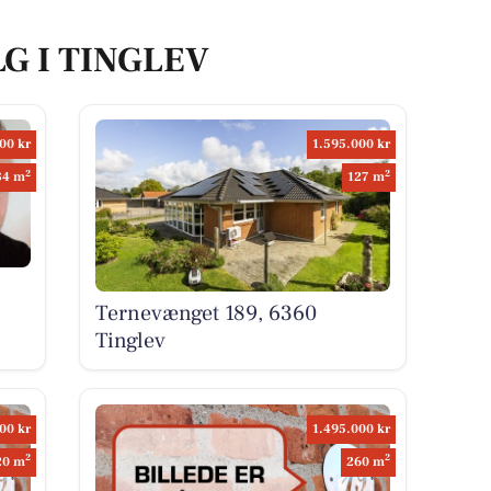
LG I TINGLEV
00 kr
1.595.000 kr
2
2
84 m
127 m
Ternevænget 189, 6360
Tinglev
00 kr
1.495.000 kr
2
2
20 m
260 m