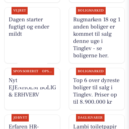
VEJRET
BOLIGMARKED
Dagen starter
Rugmarken 18 og 1
fugtigt og ender
anden boliger er
mildt
kommet til salg
denne uge i
Tinglev - se
boligerne her.
SPONSORERET
OPSLAGSTAVLEN
BOLIGMARKED
Nyt fra
Top 6 over dyreste
EJENHOLM BOLIG
boliger til salg i
& ERHVERV
Tinglev. Priser op
til 8.900.000 kr
JOBNYT
DAGLIGVARER
Erfaren HR-
Lambi toiletpapir