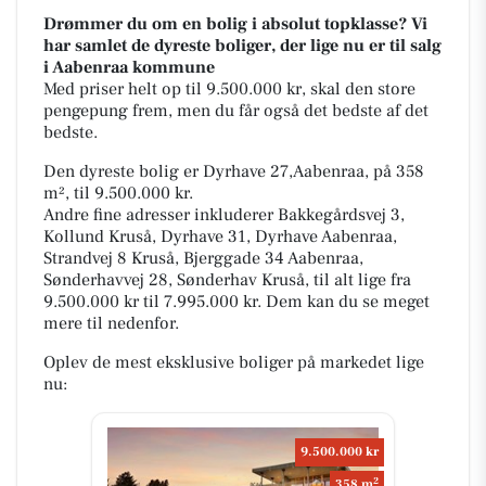
Drømmer du om en bolig i absolut topklasse? Vi
har samlet de dyreste boliger, der lige nu er til salg
i Aabenraa kommune
Med priser helt op til 9.500.000 kr, skal den store
pengepung frem, men du får også det bedste af det
bedste.
Den dyreste bolig er Dyrhave 27,Aabenraa, på 358
m², til 9.500.000 kr.
Andre fine adresser inkluderer Bakkegårdsvej 3,
Kollund Kruså, Dyrhave 31, Dyrhave Aabenraa,
Strandvej 8 Kruså, Bjerggade 34 Aabenraa,
Sønderhavvej 28, Sønderhav Kruså, til alt lige fra
9.500.000 kr til 7.995.000 kr. Dem kan du se meget
mere til nedenfor.
Oplev de mest eksklusive boliger på markedet lige
nu:
9.500.000 kr
2
358 m