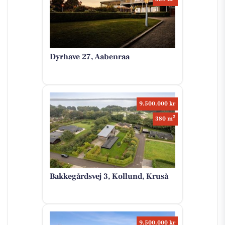
Dyrhave 27, Aabenraa
9.500.000 kr
2
380 m
Bakkegårdsvej 3, Kollund, Kruså
9.500.000 kr