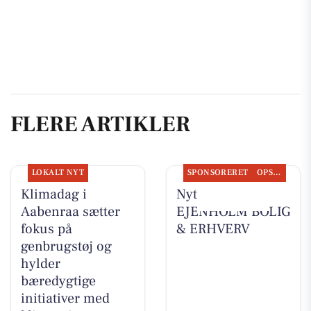
FLERE ARTIKLER
LOKALT NYT
SPONSORERET
OPSLAGSTAVLEN
Klimadag i
Nyt fra
Aabenraa sætter
EJENHOLM BOLIG
fokus på
& ERHVERV
genbrugstøj og
hylder
bæredygtige
initiativer med