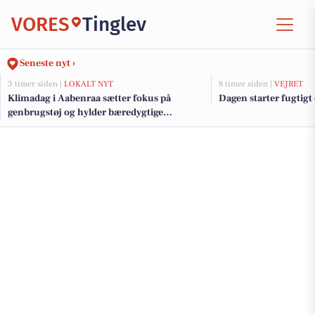
VORES
Tinglev
Seneste nyt ›
3 timer siden |
LOKALT NYT
8 timer siden |
VEJRET
Klimadag i Aabenraa sætter fokus på
Dagen starter fugtigt
genbrugstøj og hylder bæredygtige
initiativer med klimapris