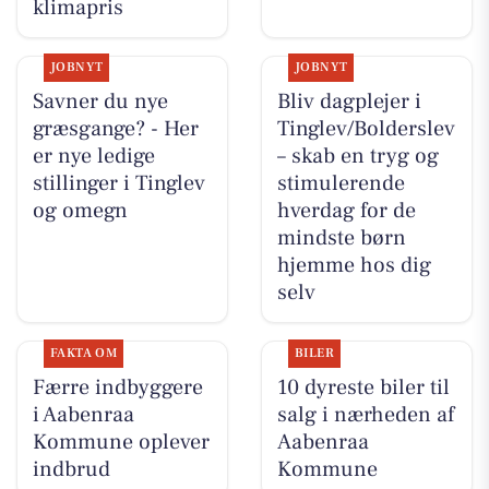
klimapris
JOBNYT
JOBNYT
Savner du nye
Bliv dagplejer i
græsgange? - Her
Tinglev/Bolderslev
er nye ledige
– skab en tryg og
stillinger i Tinglev
stimulerende
og omegn
hverdag for de
mindste børn
hjemme hos dig
selv
FAKTA OM
BILER
Færre indbyggere
10 dyreste biler til
i Aabenraa
salg i nærheden af
Kommune oplever
Aabenraa
indbrud
Kommune