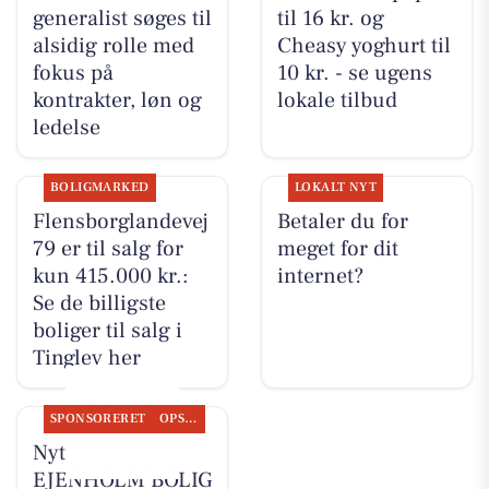
generalist søges til
til 16 kr. og
alsidig rolle med
Cheasy yoghurt til
fokus på
10 kr. - se ugens
kontrakter, løn og
lokale tilbud
ledelse
BOLIGMARKED
LOKALT NYT
Flensborglandevej
Betaler du for
79 er til salg for
meget for dit
kun 415.000 kr.:
internet?
Se de billigste
boliger til salg i
Tinglev her
SPONSORERET
OPSLAGSTAVLEN
Nyt fra
EJENHOLM BOLIG