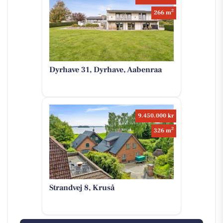
2
266 m
Dyrhave 31, Dyrhave, Aabenraa
9.450.000 kr
2
326 m
Strandvej 8, Kruså