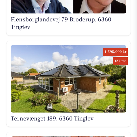
Flensborglandevej 79 Broderup, 6360
Tinglev
1.595.000 kr
2
127 m
Ternevænget 189, 6360 Tinglev