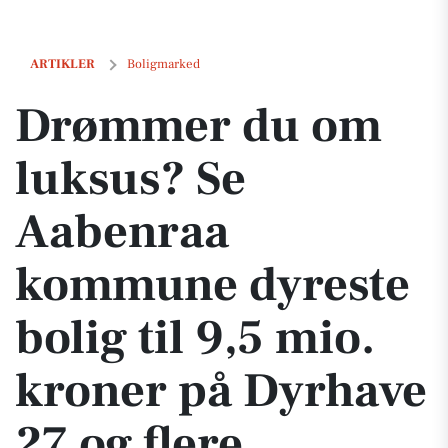
Drømmer du om luksus? Se Aabenraa kommune dyreste bolig til 9,5 m
ARTIKLER
Boligmarked
Drømmer du om
luksus? Se
Aabenraa
kommune dyreste
bolig til 9,5 mio.
kroner på Dyrhave
27 og flere