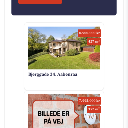
8.900.000 kr
2
427 m
Bjerggade 34, Aabenraa
7.995.000 kr
2
352 m