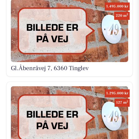
1.495.000 kr
2
220 m
Gl.Åbenråvej 7, 6360 Tinglev
1.295.000 kr
2
127 m