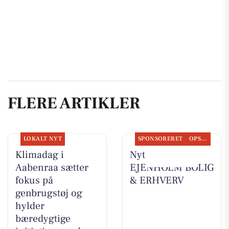
FLERE ARTIKLER
LOKALT NYT
SPONSORERET
OPSLAGSTAVLEN
Klimadag i
Nyt fra
Aabenraa sætter
EJENHOLM BOLIG
fokus på
& ERHVERV
genbrugstøj og
hylder
bæredygtige