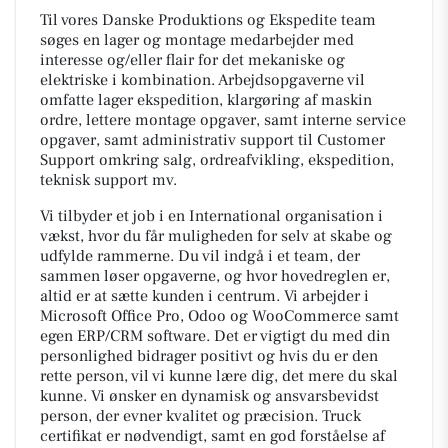
Til vores Danske Produktions og Ekspedite team
søges en lager og montage medarbejder med
interesse og/eller flair for det mekaniske og
elektriske i kombination. Arbejdsopgaverne vil
omfatte lager ekspedition, klargøring af maskin
ordre, lettere montage opgaver, samt interne service
opgaver, samt administrativ support til Customer
Support omkring salg, ordreafvikling, ekspedition,
teknisk support mv.
Vi tilbyder et job i en International organisation i
vækst, hvor du får muligheden for selv at skabe og
udfylde rammerne. Du vil indgå i et team, der
sammen løser opgaverne, og hvor hovedreglen er,
altid er at sætte kunden i centrum. Vi arbejder i
Microsoft Office Pro, Odoo og WooCommerce samt
egen ERP/CRM software. Det er vigtigt du med din
personlighed bidrager positivt og hvis du er den
rette person, vil vi kunne lære dig, det mere du skal
kunne. Vi ønsker en dynamisk og ansvarsbevidst
person, der evner kvalitet og præcision. Truck
certifikat er nødvendigt, samt en god forståelse af