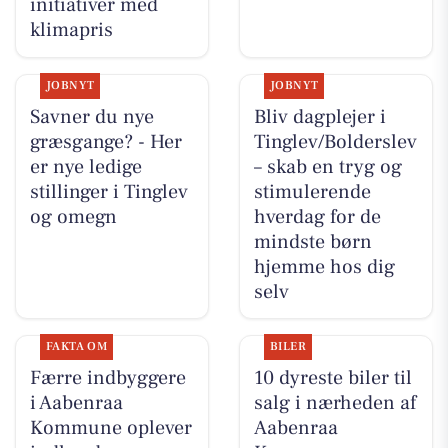
initiativer med
klimapris
JOBNYT
JOBNYT
Savner du nye
Bliv dagplejer i
græsgange? - Her
Tinglev/Bolderslev
er nye ledige
– skab en tryg og
stillinger i Tinglev
stimulerende
og omegn
hverdag for de
mindste børn
hjemme hos dig
selv
FAKTA OM
BILER
Færre indbyggere
10 dyreste biler til
i Aabenraa
salg i nærheden af
Kommune oplever
Aabenraa