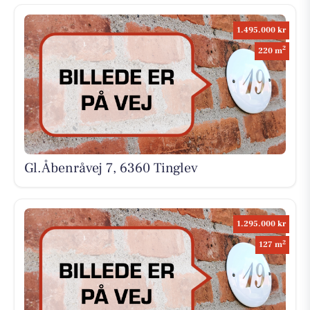
1.495.000 kr
2
220 m
Gl.Åbenråvej 7, 6360 Tinglev
1.295.000 kr
2
127 m