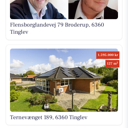
Flensborglandevej 79 Broderup, 6360
Tinglev
1.595.000 kr
2
127 m
Ternevænget 189, 6360 Tinglev