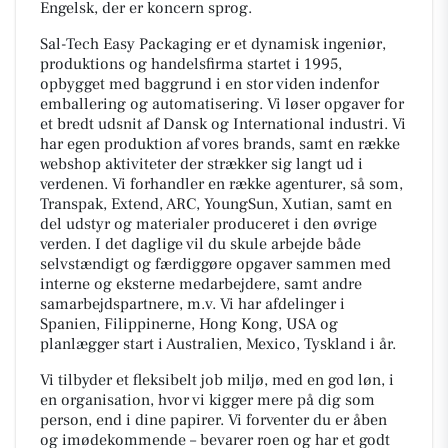
Engelsk, der er koncern sprog.
Sal-Tech Easy Packaging er et dynamisk ingeniør,
produktions og handelsfirma startet i 1995,
opbygget med baggrund i en stor viden indenfor
emballering og automatisering. Vi løser opgaver for
et bredt udsnit af Dansk og International industri. Vi
har egen produktion af vores brands, samt en række
webshop aktiviteter der strækker sig langt ud i
verdenen. Vi forhandler en række agenturer, så som,
Transpak, Extend, ARC, YoungSun, Xutian, samt en
del udstyr og materialer produceret i den øvrige
verden. I det daglige vil du skule arbejde både
selvstændigt og færdiggøre opgaver sammen med
interne og eksterne medarbejdere, samt andre
samarbejdspartnere, m.v. Vi har afdelinger i
Spanien, Filippinerne, Hong Kong, USA og
planlægger start i Australien, Mexico, Tyskland i år.
Vi tilbyder et fleksibelt job miljø, med en god løn, i
en organisation, hvor vi kigger mere på dig som
person, end i dine papirer. Vi forventer du er åben
og imødekommende – bevarer roen og har et godt