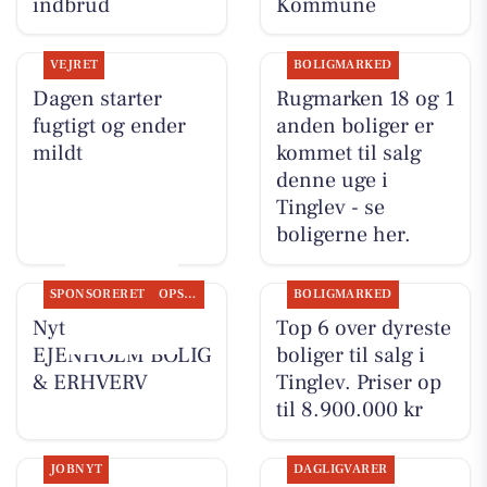
indbrud
Kommune
VEJRET
BOLIGMARKED
Dagen starter
Rugmarken 18 og 1
fugtigt og ender
anden boliger er
mildt
kommet til salg
denne uge i
Tinglev - se
boligerne her.
SPONSORERET
OPSLAGSTAVLEN
BOLIGMARKED
Nyt fra
Top 6 over dyreste
EJENHOLM BOLIG
boliger til salg i
& ERHVERV
Tinglev. Priser op
til 8.900.000 kr
JOBNYT
DAGLIGVARER