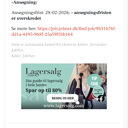
-Ansøgning:
Ansøgningsfrist: 28-02-2026;
- ansøgningsfristen
er overskredet
Se mere her:
https://job.jobnet.dk/find-job/9b31b76f-
dd1a-4495-968f-25a59f1bb164
Data er automatisk hentet fra eksterne kilder, herunder
JobNet.
Kilde: JobNet