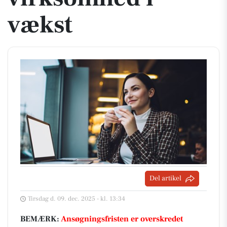
vækst
Del artikel
Tirsdag d. 09. dec. 2025 - kl. 13:34
BEMÆRK:
Ansøgningsfristen er overskredet