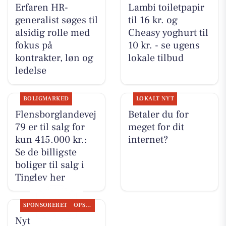
Erfaren HR-
Lambi toiletpapir
generalist søges til
til 16 kr. og
alsidig rolle med
Cheasy yoghurt til
fokus på
10 kr. - se ugens
kontrakter, løn og
lokale tilbud
ledelse
BOLIGMARKED
LOKALT NYT
Flensborglandevej
Betaler du for
79 er til salg for
meget for dit
kun 415.000 kr.:
internet?
Se de billigste
boliger til salg i
Tinglev her
SPONSORERET
OPSLAGSTAVLEN
Nyt fra