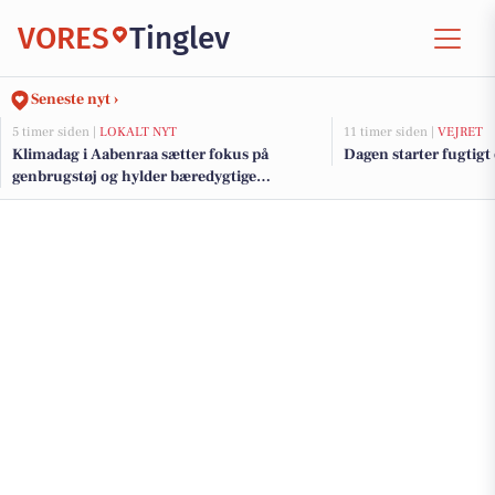
VORES
Tinglev
Seneste nyt ›
5 timer siden |
LOKALT NYT
11 timer siden |
VEJRET
Klimadag i Aabenraa sætter fokus på
Dagen starter fugtigt
genbrugstøj og hylder bæredygtige
initiativer med klimapris